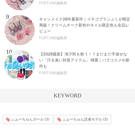
FORTUNE編集部
9
キャンメイク26年夏新作｜イチゴプランぷくが限定
再販！クリームチーク新色やネイル限定色も全品レ
ビュー
FORTUNE編集部
10
【2026最新】滝汗民を救う！？まだまだ手放せな
い「汗＆臭い対策アイテム」18選｜バズコスメや新
作も
FORTUNE編集部
KEYWORD
ふぉーちゅんガール (3)
ふぉーちゅん読者モデル (3)