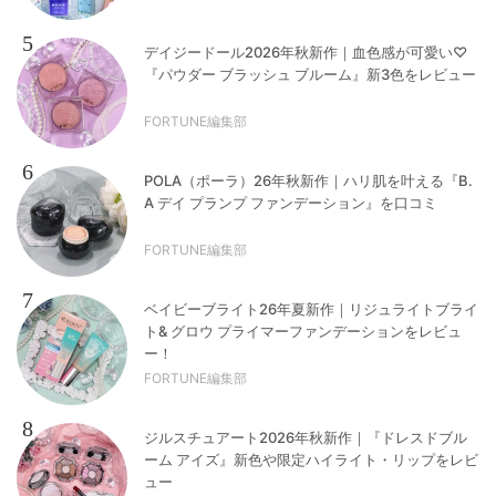
5
デイジードール2026年秋新作｜血色感が可愛い♡
『パウダー ブラッシュ ブルーム』新3色をレビュー
FORTUNE編集部
6
POLA（ポーラ）26年秋新作｜ハリ肌を叶える『B.
A デイ プランプ ファンデーション』を口コミ
FORTUNE編集部
7
ベイビーブライト26年夏新作｜リジュライトブライ
ト& グロウ プライマーファンデーションをレビュ
ー！
FORTUNE編集部
8
ジルスチュアート2026年秋新作｜『ドレスドブル
ーム アイズ』新色や限定ハイライト・リップをレビ
ュー