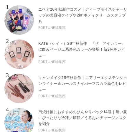
1
ニベア26年秋新作コスメ｜ディープモイスチャーリ
ップの美容液タイプや2in1ボディクリームスクラブ
も
FORTUNE編集部
2
KATE（ケイト）26年秋新作｜『ザ アイカラー』
に白みベージュ系淡色カラーが登場！新3色をレビ
ュー
FORTUNE編集部
3
キャンメイク26年秋新作｜エアリーエクステンショ
ンライナー＆カールスナイパーマスカラ新色をレビ
ュー
FORTUNE編集部
4
日焼け後におすすめのひんやりパック14選｜暑い夏
にぴったりな冷凍／鎮静／うるおいチャージマスク
を紹介
FORTUNE編集部