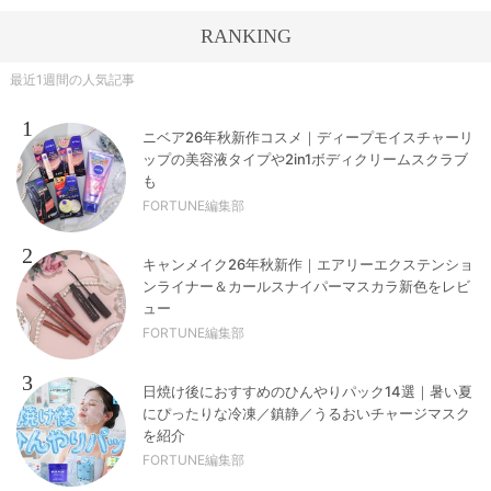
RANKING
最近1週間の人気記事
1
ニベア26年秋新作コスメ｜ディープモイスチャーリ
ップの美容液タイプや2in1ボディクリームスクラブ
も
FORTUNE編集部
2
キャンメイク26年秋新作｜エアリーエクステンショ
ンライナー＆カールスナイパーマスカラ新色をレビ
ュー
FORTUNE編集部
3
日焼け後におすすめのひんやりパック14選｜暑い夏
にぴったりな冷凍／鎮静／うるおいチャージマスク
を紹介
FORTUNE編集部