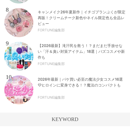
8
キャンメイク26年夏新作｜イチゴプランぷくが限定
再販！クリームチーク新色やネイル限定色も全品レ
ビュー
FORTUNE編集部
9
【2026最新】滝汗民を救う！？まだまだ手放せな
い「汗＆臭い対策アイテム」18選｜バズコスメや新
作も
FORTUNE編集部
10
2026年最新｜パケ買い必至の魔法少女コスメ16選
♡ヒロインに変身できる！？魔法のコンパクトも
FORTUNE編集部
KEYWORD