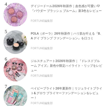
4
デイジードール2026年秋新作｜血色感が可愛い♡
『パウダー ブラッシュ ブルーム』新3色をレビュー
FORTUNE編集部
5
POLA（ポーラ）26年秋新作｜ハリ肌を叶える『B.
A デイ プランプ ファンデーション』を口コミ
FORTUNE編集部
6
ジルスチュアート2026年秋新作｜『ドレスドブル
ーム アイズ』新色や限定ハイライト・リップをレビ
ュー
FORTUNE編集部
7
ベイビーブライト26年夏新作｜リジュライトブライ
ト& グロウ プライマーファンデーションをレビュ
ー！
FORTUNE編集部