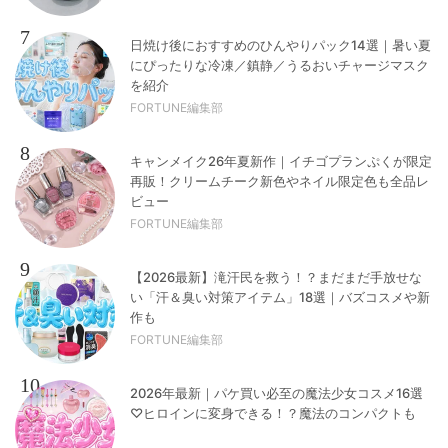
7
日焼け後におすすめのひんやりパック14選｜暑い夏
にぴったりな冷凍／鎮静／うるおいチャージマスク
を紹介
FORTUNE編集部
8
キャンメイク26年夏新作｜イチゴプランぷくが限定
再販！クリームチーク新色やネイル限定色も全品レ
ビュー
FORTUNE編集部
9
【2026最新】滝汗民を救う！？まだまだ手放せな
い「汗＆臭い対策アイテム」18選｜バズコスメや新
作も
FORTUNE編集部
10
2026年最新｜パケ買い必至の魔法少女コスメ16選
♡ヒロインに変身できる！？魔法のコンパクトも