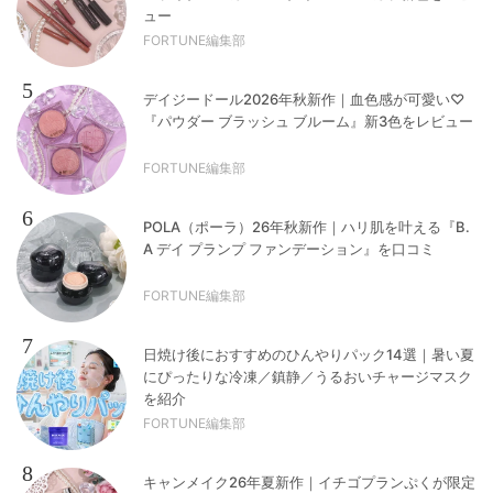
ュー
FORTUNE編集部
5
デイジードール2026年秋新作｜血色感が可愛い♡
『パウダー ブラッシュ ブルーム』新3色をレビュー
FORTUNE編集部
6
POLA（ポーラ）26年秋新作｜ハリ肌を叶える『B.
A デイ プランプ ファンデーション』を口コミ
FORTUNE編集部
7
日焼け後におすすめのひんやりパック14選｜暑い夏
にぴったりな冷凍／鎮静／うるおいチャージマスク
を紹介
FORTUNE編集部
8
キャンメイク26年夏新作｜イチゴプランぷくが限定