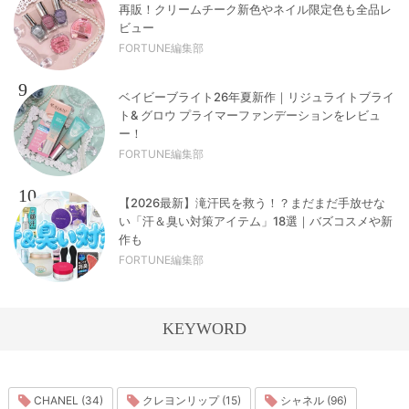
再販！クリームチーク新色やネイル限定色も全品レ
ビュー
FORTUNE編集部
9
ベイビーブライト26年夏新作｜リジュライトブライ
ト& グロウ プライマーファンデーションをレビュ
ー！
FORTUNE編集部
10
【2026最新】滝汗民を救う！？まだまだ手放せな
い「汗＆臭い対策アイテム」18選｜バズコスメや新
作も
FORTUNE編集部
KEYWORD
CHANEL (34)
クレヨンリップ (15)
シャネル (96)