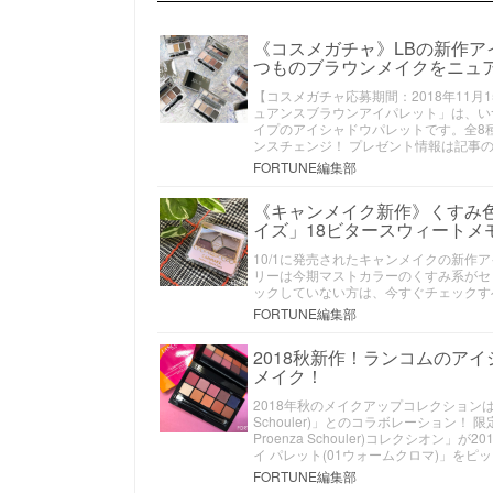
《コスメガチャ》LBの新作ア
つものブラウンメイクをニュ
【コスメガチャ応募期間：2018年11月15
ュアンスブラウンアイパレット」は、い
イプのアイシャドウパレットです。全8
ンスチェンジ！ プレゼント情報は記事
FORTUNE編集部
《キャンメイク新作》くすみ
イズ」18ビタースウィートメ
10/1に発売されたキャンメイクの新作
リーは今期マストカラーのくすみ系がセ
ックしていない方は、今すぐチェックす
FORTUNE編集部
2018秋新作！ランコムのアイ
メイク！
2018年秋のメイクアップコレクションは
Schouler)」とのコラボレーション！
Proenza Schouler)コレクシオン
イ パレット(01ウォームクロマ)」を
FORTUNE編集部