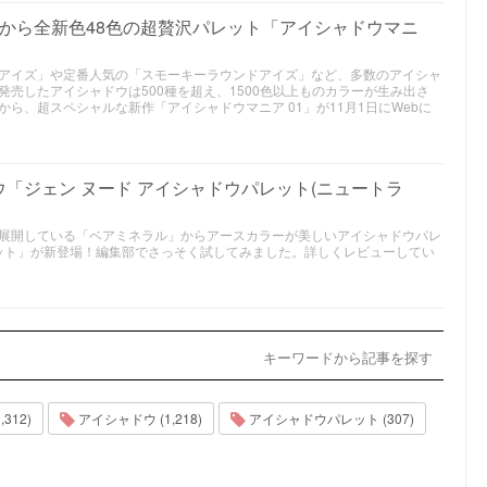
）から全新色48色の超贅沢パレット「アイシャドウマニ
アイズ」や定番人気の「スモーキーラウンドアイズ」など、多数のアイシャ
売したアイシャドウは500種を超え、1500色以上ものカラーが生み出さ
ら、超スペシャルな新作「アイシャドウマニア 01」が11月1日にWebに
「ジェン ヌード アイシャドウパレット(ニュートラ
展開している「ベアミネラル」からアースカラーが美しいアイシャドウパレ
レット」が新登場！編集部でさっそく試してみました。詳しくレビューしてい
キーワードから記事を探す
312)
アイシャドウ (1,218)
アイシャドウパレット (307)