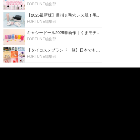
FORTUNE編集部
【2025最新版】目指せ毛穴レス肌！毛穴を埋めて隠す「おすすめ部分用下地＆プライマー」ランキング♡
FORTUNE編集部
キャシードール2025春新作｜くまモチーフのミニリップ「シャイニーベア リップモイスト」をレビュー♡
FORTUNE編集部
【タイコスメブランド一覧】日本でも人気沸騰中の“タイコスメ”ブランド20選！
FORTUNE編集部