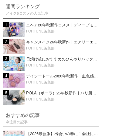
週間ランキング
メイク&コスメの人気記事
1
ニベア26年秋新作コスメ｜ディープモイスチャーリップの美容液タイプや2in1ボディクリームスクラブも
FORTUNE編集部
2
キャンメイク26年秋新作｜エアリーエクステンションライナー＆カールスナイパーマスカラ新色をレビュー
FORTUNE編集部
3
日焼け後におすすめのひんやりパック14選｜暑い夏にぴったりな冷凍／鎮静／うるおいチャージマスクを紹介
FORTUNE編集部
4
デイジードール2026年秋新作｜血色感が可愛い♡『パウダー ブラッシュ ブルーム』新3色をレビュー
FORTUNE編集部
5
POLA（ポーラ）26年秋新作｜ハリ肌を叶える『B.A デイ プランプ ファンデーション』を口コミ
FORTUNE編集部
おすすめの記事
今注目の記事
【2026最新版】出会いの春に！会社にもおすすめの好印象な香水14選♡ビジネスの場での香水マナーも