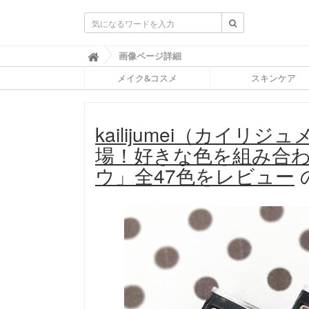
ふ
画像ページ詳細

ぉ
メイク&コスメ
スキンケア
ー
ち
ゅ
ん
kailijumei（カイ
(
F
場！好きな色を組み合
O
R
ウ」全47色をレビュー
T
U
N
E
)