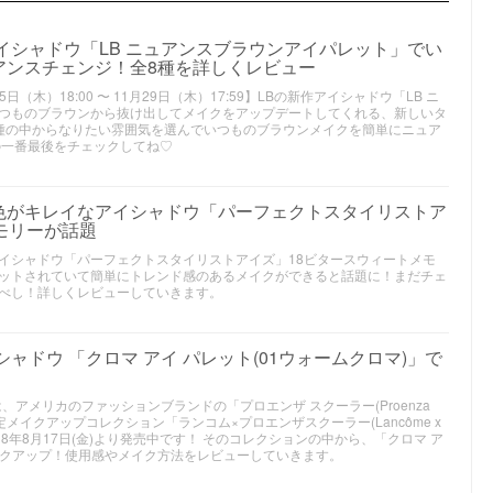
イシャドウ「LB ニュアンスブラウンアイパレット」でい
アンスチェンジ！全8種を詳しくレビュー
日（木）18:00 〜 11月29日（木）17:59】LBの新作アイシャドウ「LB ニ
つものブラウンから抜け出してメイクをアップデートしてくれる、新しいタ
種の中からなりたい雰囲気を選んでいつものブラウンメイクを簡単にニュア
の一番最後をチェックしてね♡
色がキレイなアイシャドウ「パーフェクトスタイリストア
モリーが話題
アイシャドウ「パーフェクトスタイリストアイズ」18ビタースウィートメモ
ットされていて簡単にトレンド感のあるメイクができると話題に！まだチェ
べし！詳しくレビューしていきます。
シャドウ 「クロマ アイ パレット(01ウォームクロマ)」で
、アメリカのファッションブランドの「プロエンザ スクーラー(Proenza
 限定メイクアップコレクション「ランコム×プロエンザスクーラー(Lancôme x
」が2018年8月17日(金)より発売中です！ そのコレクションの中から、「クロマ ア
ピックアップ！使用感やメイク方法をレビューしていきます。