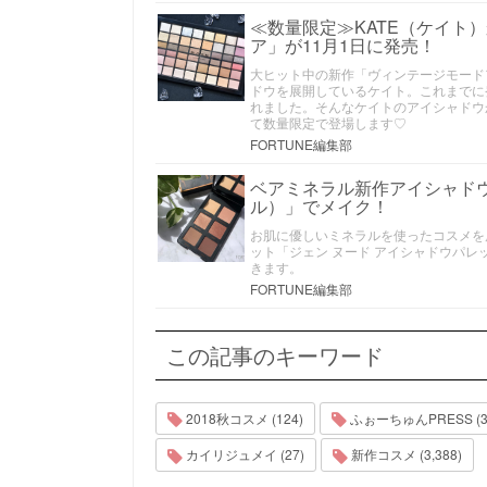
≪数量限定≫KATE（ケイト
ア」が11月1日に発売！
大ヒット中の新作「ヴィンテージモード
ドウを展開しているケイト。これまでに発
れました。そんなケイトのアイシャドウか
て数量限定で登場します♡
FORTUNE編集部
ベアミネラル新作アイシャドウ
ル）」でメイク！
お肌に優しいミネラルを使ったコスメを
ット「ジェン ヌード アイシャドウパ
きます。
FORTUNE編集部
この記事のキーワード
2018秋コスメ (124)
ふぉーちゅんPRESS (3,
カイリジュメイ (27)
新作コスメ (3,388)