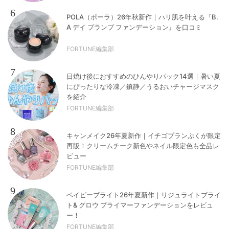
6
POLA（ポーラ）26年秋新作｜ハリ肌を叶える『B.
A デイ プランプ ファンデーション』を口コミ
FORTUNE編集部
7
日焼け後におすすめのひんやりパック14選｜暑い夏
にぴったりな冷凍／鎮静／うるおいチャージマスク
を紹介
FORTUNE編集部
8
キャンメイク26年夏新作｜イチゴプランぷくが限定
再販！クリームチーク新色やネイル限定色も全品レ
ビュー
FORTUNE編集部
9
ベイビーブライト26年夏新作｜リジュライトブライ
ト& グロウ プライマーファンデーションをレビュ
ー！
FORTUNE編集部