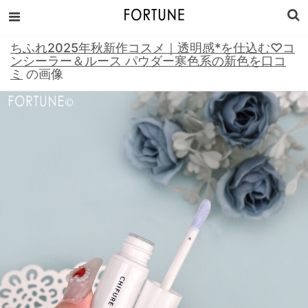
ちふれ2025年秋新作コスメ｜透明感*を仕込む♡コ
ンシーラー＆ルース パウダー寒色系の新色を口コ
ミ
の画像