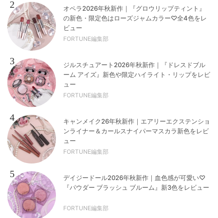
2
オペラ2026年秋新作｜『グロウリップティント』
の新色・限定色はローズジャムカラー♡全4色をレ
ビュー
FORTUNE編集部
3
ジルスチュアート2026年秋新作｜『ドレスドブル
ーム アイズ』新色や限定ハイライト・リップをレビ
ュー
FORTUNE編集部
4
キャンメイク26年秋新作｜エアリーエクステンショ
ンライナー＆カールスナイパーマスカラ新色をレビ
ュー
FORTUNE編集部
5
デイジードール2026年秋新作｜血色感が可愛い♡
『パウダー ブラッシュ ブルーム』新3色をレビュー
FORTUNE編集部