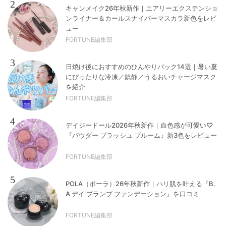
2
キャンメイク26年秋新作｜エアリーエクステンショ
ンライナー＆カールスナイパーマスカラ新色をレビ
ュー
FORTUNE編集部
3
日焼け後におすすめのひんやりパック14選｜暑い夏
にぴったりな冷凍／鎮静／うるおいチャージマスク
を紹介
FORTUNE編集部
4
デイジードール2026年秋新作｜血色感が可愛い♡
『パウダー ブラッシュ ブルーム』新3色をレビュー
FORTUNE編集部
5
POLA（ポーラ）26年秋新作｜ハリ肌を叶える『B.
A デイ プランプ ファンデーション』を口コミ
FORTUNE編集部