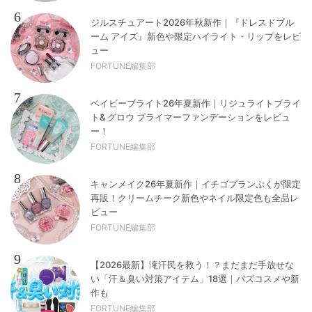
6
ジルスチュアート2026年秋新作｜『ドレスドブル
ーム アイズ』新色や限定ハイライト・リップをレビ
ュー
FORTUNE編集部
7
ベイビーブライト26年夏新作｜リジュライトブライ
ト& グロウ プライマーファンデーションをレビュ
ー！
FORTUNE編集部
8
キャンメイク26年夏新作｜イチゴプランぷくが限定
再販！クリームチーク新色やネイル限定色も全品レ
ビュー
FORTUNE編集部
9
【2026最新】滝汗民を救う！？まだまだ手放せな
い「汗＆臭い対策アイテム」18選｜バズコスメや新
作も
FORTUNE編集部