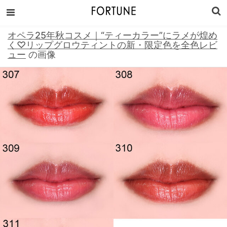
オペラ25年秋コスメ｜“ティーカラー”にラメが煌め
く♡リップグロウティントの新・限定色を全色レビ
ュー
の画像