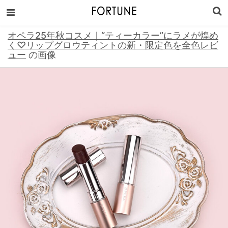
オペラ25年秋コスメ｜“ティーカラー”にラメが煌め
く♡リップグロウティントの新・限定色を全色レビ
ュー
の画像