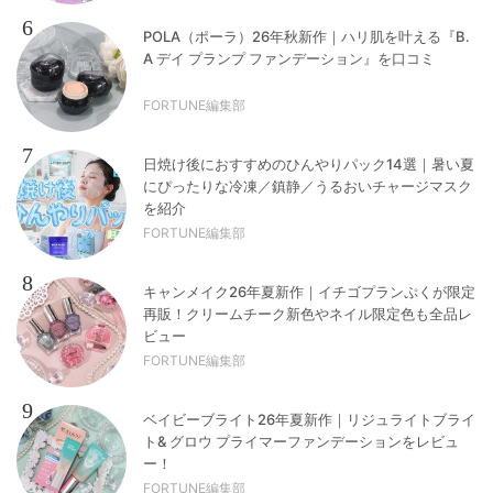
6
POLA（ポーラ）26年秋新作｜ハリ肌を叶える『B.
A デイ プランプ ファンデーション』を口コミ
FORTUNE編集部
7
日焼け後におすすめのひんやりパック14選｜暑い夏
にぴったりな冷凍／鎮静／うるおいチャージマスク
を紹介
FORTUNE編集部
8
キャンメイク26年夏新作｜イチゴプランぷくが限定
再販！クリームチーク新色やネイル限定色も全品レ
ビュー
FORTUNE編集部
9
ベイビーブライト26年夏新作｜リジュライトブライ
ト& グロウ プライマーファンデーションをレビュ
ー！
FORTUNE編集部