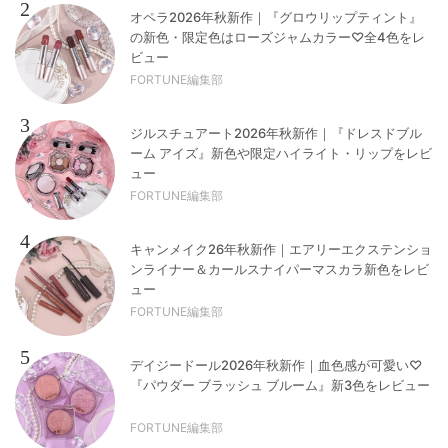
2
オペラ2026年秋新作｜『グロウリップティント』
の新色・限定色はローズジャムカラー♡全4色をレ
ビュー
FORTUNE編集部
3
ジルスチュアート2026年秋新作｜『ドレスドブル
ーム アイズ』新色や限定ハイライト・リップをレビ
ュー
FORTUNE編集部
4
キャンメイク26年秋新作｜エアリーエクステンショ
ンライナー＆カールスナイパーマスカラ新色をレビ
ュー
FORTUNE編集部
5
デイジードール2026年秋新作｜血色感が可愛い♡
『パウダー ブラッシュ ブルーム』新3色をレビュー
FORTUNE編集部