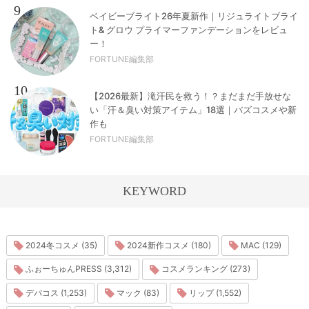
9
ベイビーブライト26年夏新作｜リジュライトブライ
ト& グロウ プライマーファンデーションをレビュ
ー！
FORTUNE編集部
10
【2026最新】滝汗民を救う！？まだまだ手放せな
い「汗＆臭い対策アイテム」18選｜バズコスメや新
作も
FORTUNE編集部
KEYWORD
2024冬コスメ (35)
2024新作コスメ (180)
MAC (129)
ふぉーちゅんPRESS (3,312)
コスメランキング (273)
デパコス (1,253)
マック (83)
リップ (1,552)