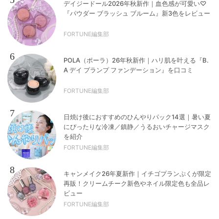
デイジードール2026年秋新作｜血色感が可愛い♡
『パウダー ブラッシュ ブルーム』新3色をレビュー
FORTUNE編集部
6
POLA（ポーラ）26年秋新作｜ハリ肌を叶える『B.
A デイ プランプ ファンデーション』を口コミ
FORTUNE編集部
7
日焼け後におすすめのひんやりパック14選｜暑い夏
にぴったりな冷凍／鎮静／うるおいチャージマスク
を紹介
FORTUNE編集部
8
キャンメイク26年夏新作｜イチゴプランぷくが限定
再販！クリームチーク新色やネイル限定色も全品レ
ビュー
FORTUNE編集部