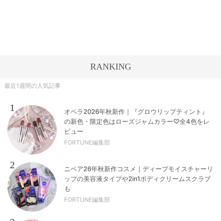
RANKING
最近1週間の人気記事
1
オペラ2026年秋新作｜『グロウリップティント』
の新色・限定色はローズジャムカラー♡全4色をレ
ビュー
FORTUNE編集部
2
ニベア26年秋新作コスメ｜ディープモイスチャーリ
ップの美容液タイプや2in1ボディクリームスクラブ
も
FORTUNE編集部