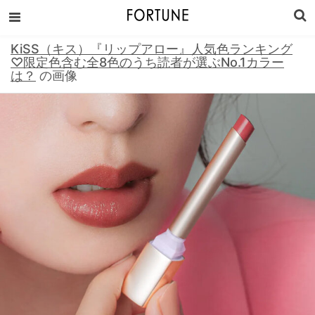
KiSS（キス）『リップアロー』人気色ランキング
♡限定色含む全8色のうち読者が選ぶNo.1カラー
は？
の画像