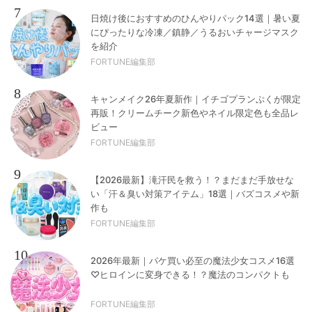
7
日焼け後におすすめのひんやりパック14選｜暑い夏
にぴったりな冷凍／鎮静／うるおいチャージマスク
を紹介
FORTUNE編集部
8
キャンメイク26年夏新作｜イチゴプランぷくが限定
再販！クリームチーク新色やネイル限定色も全品レ
ビュー
FORTUNE編集部
9
【2026最新】滝汗民を救う！？まだまだ手放せな
い「汗＆臭い対策アイテム」18選｜バズコスメや新
作も
FORTUNE編集部
10
2026年最新｜パケ買い必至の魔法少女コスメ16選
♡ヒロインに変身できる！？魔法のコンパクトも
FORTUNE編集部