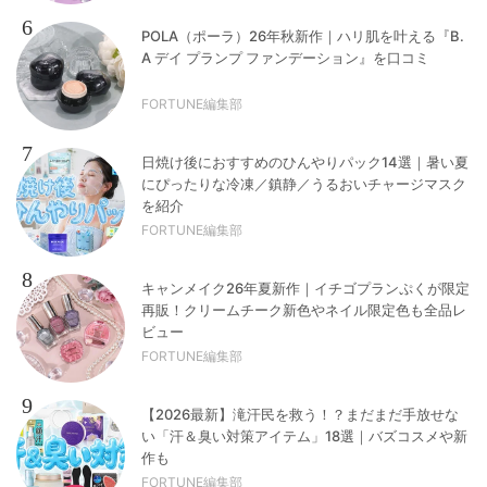
6
POLA（ポーラ）26年秋新作｜ハリ肌を叶える『B.
A デイ プランプ ファンデーション』を口コミ
FORTUNE編集部
7
日焼け後におすすめのひんやりパック14選｜暑い夏
にぴったりな冷凍／鎮静／うるおいチャージマスク
を紹介
FORTUNE編集部
8
キャンメイク26年夏新作｜イチゴプランぷくが限定
再販！クリームチーク新色やネイル限定色も全品レ
ビュー
FORTUNE編集部
9
【2026最新】滝汗民を救う！？まだまだ手放せな
い「汗＆臭い対策アイテム」18選｜バズコスメや新
作も
FORTUNE編集部