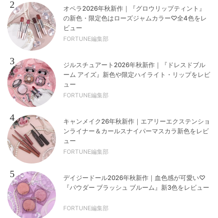
2
オペラ2026年秋新作｜『グロウリップティント』
の新色・限定色はローズジャムカラー♡全4色をレ
ビュー
FORTUNE編集部
3
ジルスチュアート2026年秋新作｜『ドレスドブル
ーム アイズ』新色や限定ハイライト・リップをレビ
ュー
FORTUNE編集部
4
キャンメイク26年秋新作｜エアリーエクステンショ
ンライナー＆カールスナイパーマスカラ新色をレビ
ュー
FORTUNE編集部
5
デイジードール2026年秋新作｜血色感が可愛い♡
『パウダー ブラッシュ ブルーム』新3色をレビュー
FORTUNE編集部