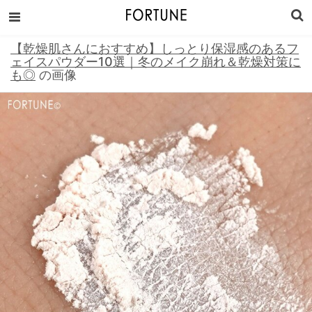
【乾燥肌さんにおすすめ】しっとり保湿感のあるフ
ェイスパウダー10選｜冬のメイク崩れ＆乾燥対策に
も◎
の画像