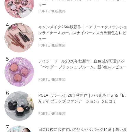
ュー
FORTUNE編集部
4
キャンメイク26年秋新作｜エアリーエクステンショ
ンライナー＆カールスナイパーマスカラ新色をレビ
ュー
FORTUNE編集部
5
デイジードール2026年秋新作｜血色感が可愛い♡
『パウダー ブラッシュ ブルーム』新3色をレビュー
FORTUNE編集部
6
POLA（ポーラ）26年秋新作｜ハリ肌を叶える『B.
A デイ プランプ ファンデーション』を口コミ
FORTUNE編集部
7
日焼け後におすすめのひんやりパック14選｜暑い夏