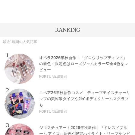
RANKING
最近1週間の人気記事
1
オペラ2026年秋新作｜『グロウリップティント』
の新色・限定色はローズジャムカラー♡全4色をレ
ビュー
FORTUNE編集部
2
ニベア26年秋新作コスメ｜ディープモイスチャーリ
ップの美容液タイプや2in1ボディクリームスクラブ
も
FORTUNE編集部
3
ジルスチュアート2026年秋新作｜『ドレスドブル
ーム アイズ』新色や限定ハイライト・リップをレビ