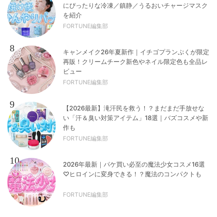
にぴったりな冷凍／鎮静／うるおいチャージマスク
を紹介
FORTUNE編集部
8
キャンメイク26年夏新作｜イチゴプランぷくが限定
再販！クリームチーク新色やネイル限定色も全品レ
ビュー
FORTUNE編集部
9
【2026最新】滝汗民を救う！？まだまだ手放せな
い「汗＆臭い対策アイテム」18選｜バズコスメや新
作も
FORTUNE編集部
10
2026年最新｜パケ買い必至の魔法少女コスメ16選
♡ヒロインに変身できる！？魔法のコンパクトも
FORTUNE編集部