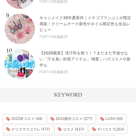
FORTUNE編集部
9
キャンメイク26年夏新作｜イチゴプランぷくが限定
再販！クリームチーク新色やネイル限定色も全品レ
ビュー
FORTUNE編集部
10
【2026最新】滝汗民を救う！？まだまだ手放せな
い「汗＆臭い対策アイテム」18選｜バズコスメや新
作も
FORTUNE編集部
KEYWORD
2022冬コスメ (36)
2022新作コスメ (277)
LUSH (65)
クリスマスコフレ (177)
コスメ (437)
デパコス (1,253)