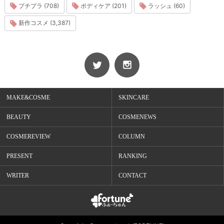
プチプラ (708)
ボディケア (201)
ラッシュ (60)
新作コスメ (3,387)
MAKE&COSME
SKINCARE
BEAUTY
COSMENEWS
COSMEREVIEW
COLUMN
PRESENT
RANKING
WRITER
CONTACT