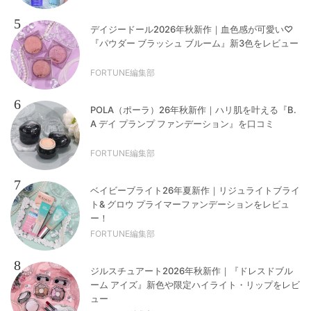
5
デイジードール2026年秋新作｜血色感が可愛い♡
『パウダー ブラッシュ ブルーム』新3色をレビュー
FORTUNE編集部
6
POLA（ポーラ）26年秋新作｜ハリ肌を叶える『B.
A デイ プランプ ファンデーション』を口コミ
FORTUNE編集部
7
ベイビーブライト26年夏新作｜リジュライトブライ
ト& グロウ プライマーファンデーションをレビュ
ー！
FORTUNE編集部
8
ジルスチュアート2026年秋新作｜『ドレスドブル
ーム アイズ』新色や限定ハイライト・リップをレビ
ュー