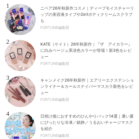
1
ニベア26年秋新作コスメ｜ディープモイスチャーリ
ップの美容液タイプや2in1ボディクリームスクラブ
も
FORTUNE編集部
2
KATE（ケイト）26年秋新作｜『ザ アイカラー』
に白みベージュ系淡色カラーが登場！新3色をレビ
ュー
FORTUNE編集部
3
キャンメイク26年秋新作｜エアリーエクステンショ
ンライナー＆カールスナイパーマスカラ新色をレビ
ュー
FORTUNE編集部
4
日焼け後におすすめのひんやりパック14選｜暑い夏
にぴったりな冷凍／鎮静／うるおいチャージマスク
を紹介
FORTUNE編集部