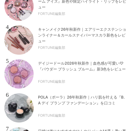
ーム アイズ』新色や限定ハイライト・リップをレビ
ュー
FORTUNE編集部
4
キャンメイク26年秋新作｜エアリーエクステンショ
ンライナー＆カールスナイパーマスカラ新色をレビ
ュー
FORTUNE編集部
5
デイジードール2026年秋新作｜血色感が可愛い♡
『パウダー ブラッシュ ブルーム』新3色をレビュー
FORTUNE編集部
6
POLA（ポーラ）26年秋新作｜ハリ肌を叶える『B.
A デイ プランプ ファンデーション』を口コミ
FORTUNE編集部
7
日焼け後におすすめのひんやりパック14選｜暑い夏