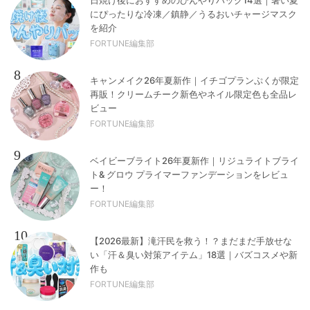
にぴったりな冷凍／鎮静／うるおいチャージマスク
を紹介
FORTUNE編集部
8
キャンメイク26年夏新作｜イチゴプランぷくが限定
再販！クリームチーク新色やネイル限定色も全品レ
ビュー
FORTUNE編集部
9
ベイビーブライト26年夏新作｜リジュライトブライ
ト& グロウ プライマーファンデーションをレビュ
ー！
FORTUNE編集部
10
【2026最新】滝汗民を救う！？まだまだ手放せな
い「汗＆臭い対策アイテム」18選｜バズコスメや新
作も
FORTUNE編集部