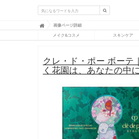
ふ
画像ページ詳細

ぉ
メイク&コスメ
スキンケア
ー
ち
ゅ
ん
クレ・ド・ポー ボーテ｜
(
F
く花園は、あなたの中に”
O
R
T
U
N
E
)