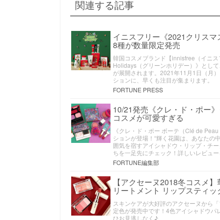
関連する記事
イニスフリー《2021クリス
8種が数量限定発売
韓国コスメブランド【innisfree（イニ
Holidays（グリーンホリデー）》
が展開されます。2021年11月1日（
ションに、早くも注目が集まります。
FORTUNE PRESS
10/21発売《クレ・ド・ポ
コスメが可愛すぎる
《クレ・ド・ポー ボーテ（Clé de Pe
ションが登場！“輝く花園は、あなたの
囲気を宿すアイシャドウ・リップ・チー
ちを一足先にチェック！詳しいレビュー
FORTUNE編集部
【アクセーヌ2018冬コスメ
リートメント リップスティッ
スキンケアが大好評のアクセーヌから「フ
定色が発売中です！4色アイシャドウパ
ひお見逃しなく♪