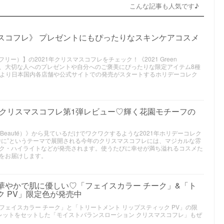
こんな記事も人気です♪
マスコフレ》 プレゼントにもぴったりなスキンケアコスメ
スフリー）】の2021年クリスマスコフレをチェック！《2021 Green
として、大切な人へのプレゼントや自分へのご褒美にぴったりな限定アイテム8種
月）より日本国内各店舗や公式サイトでの発売がスタートするホリデーコレク
ー》クリスマスコフレ第1弾レビュー♡輝く花園モチーフの
au Beauté）》から見ているだけでワクワクするような2021年ホリデーコレク
中に”というテーマで展開される今年のクリスマスコフレには、マジカルな雰
ク・ハイライトなどが発売されます。使うたびに幸せが満ち溢れるコスメた
をお届けします。
】華やかで肌に優しい♡「フェイスカラー チーク」&「ト
ク PV」限定色が発売中
ェイスカラー チーク」と「トリートメント リップスティック PV」の限
レットをセットした「モイストバランスローション クリスマスコフレ」もぜ