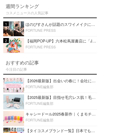
週間ランキング
コスメニュースの人気記事
1
ほのぴすさんが話題のスワイメイクに挑戦！タイコスメを使ったメイクショーを福岡・六本松 蔦屋書店で開催
FORTUNE PRESS
2
【福岡POP-UP】六本松蔦屋書店に「JFラボコスメ」出店！ほのぴす出演スワイメイクショーを開催！
FORTUNE PRESS
おすすめの記事
今注目の記事
【2026最新版】出会いの春に！会社にもおすすめの好印象な香水14選♡ビジネスの場での香水マナーも
FORTUNE編集部
【2025最新版】目指せ毛穴レス肌！毛穴を埋めて隠す「おすすめ部分用下地＆プライマー」ランキング♡
FORTUNE編集部
キャシードール2025春新作｜くまモチーフのミニリップ「シャイニーベア リップモイスト」をレビュー♡
FORTUNE編集部
【タイコスメブランド一覧】日本でも人気沸騰中の“タイコスメ”ブランド20選！