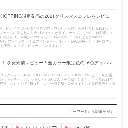
 SHOPPING限定発売の2021クリスマスコフレをレビュ
ラッピングリボンをほどく時のワクワクした気持ちを感じられる2021クリ
ッケージに身を包んだ全14アイテムがラインナップ。その中には限定シェ
ばかり。今回はその中から2021年12月1日（水）より@cosme
ARS アンラップド ミニアイシャドーパレット LAGUNA』と『NARS アン
』を実際に使ってレビューしていきます！
021》を発売前レビュー！全カラー限定色の16色アイパレ
クション《NARS HOLIDAY 2021 COLLECTION》のレビューをお届
レットやチークパレットなど7つのコスメをご紹介します。すべて2021年
月27日（水）・11月1日（月）より一部店舗・公式サイトにて先行発売もスタ
キーワードから記事を探す
218)
クリスマスコフレ (177)
クリーム (36)