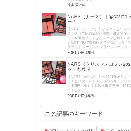
倖実 愛衣結
NARS（ナーズ）｜@cosme
ー！
【NARS（ナーズ）】からプレゼントの
スマスコフレの情報が登場！魅惑的なパ
ードや限定セットなどファンを魅了するもの
SHOPPINGで数量限定で発売される『N
ラップド オーガズムブラッシュデュオ
FORTUNE編集部
NARS《クリスマスコフレ2
ットも登場
【NARS（ナーズ）】の2021年ホリデーコレ
け！全14のラインナップのうち、アイパ
11月5日（金）より数量限定発売。10
ートします。
FORTUNE編集部
この記事のキーワード
2021クリスマスコフレ (51)
アイシャドウ (1,