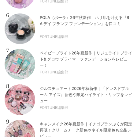
FORTUNE編集部
6
POLA（ポーラ）26年秋新作｜ハリ肌を叶える『B.
A デイ プランプ ファンデーション』を口コミ
FORTUNE編集部
7
ベイビーブライト26年夏新作｜リジュライトブライ
ト& グロウ プライマーファンデーションをレビュ
ー！
FORTUNE編集部
8
ジルスチュアート2026年秋新作｜『ドレスドブル
ーム アイズ』新色や限定ハイライト・リップをレビ
ュー
FORTUNE編集部
9
キャンメイク26年夏新作｜イチゴプランぷくが限定
再販！クリームチーク新色やネイル限定色も全品レ
ビュー