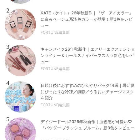
2
KATE（ケイト）26年秋新作｜『ザ アイカラー』
に白みベージュ系淡色カラーが登場！新3色をレビ
ュー
FORTUNE編集部
3
キャンメイク26年秋新作｜エアリーエクステンショ
ンライナー＆カールスナイパーマスカラ新色をレビ
ュー
FORTUNE編集部
4
日焼け後におすすめのひんやりパック14選｜暑い夏
にぴったりな冷凍／鎮静／うるおいチャージマスク
を紹介
FORTUNE編集部
5
デイジードール2026年秋新作｜血色感が可愛い♡
『パウダー ブラッシュ ブルーム』新3色をレビュー