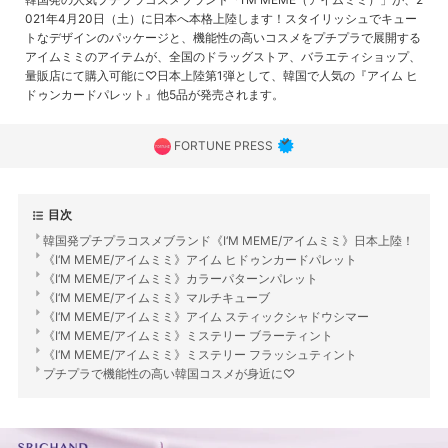
021年4月20日（土）に日本へ本格上陸します！スタイリッシュでキュー
トなデザインのパッケージと、機能性の高いコスメをプチプラで展開する
アイムミミのアイテムが、全国のドラッグストア、バラエティショップ、
量販店にて購入可能に♡日本上陸第1弾として、韓国で人気の『アイム ヒ
ドゥンカードパレット』他5品が発売されます。
FORTUNE PRESS
目次
韓国発プチプラコスメブランド《I‘M MEME/アイムミミ》日本上陸！
《I‘M MEME/アイムミミ》アイム ヒドゥンカードパレット
《I‘M MEME/アイムミミ》カラーパターンパレット
《I‘M MEME/アイムミミ》マルチキューブ
《I‘M MEME/アイムミミ》アイム スティックシャドウシマー
《I‘M MEME/アイムミミ》ミステリー ブラーティント
《I‘M MEME/アイムミミ》ミステリー フラッシュティント
プチプラで機能性の高い韓国コスメが身近に♡