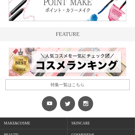
FEATURE
特集一覧はこちら
MAKE&COSME
SKINCARE
BEAUTY
COSMENEWS