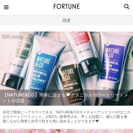
頭皮
茂利 みゆき
【NATURE&CO】簡単に染まる♥ボタニカルカラートリートメ
ントが話題
自宅で簡単にヘアカラーできる「NATURE&CO(ネイチャーアンドコー)ボタニカ
ルカラートリートメント」が8/21に新発売され、早くも話題に。傷んだ髪も修
復しながら簡単に自宅で好きな色に染めることができます♥