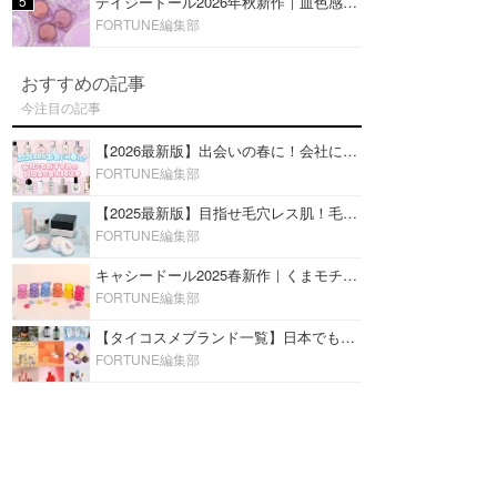
5
デイジードール2026年秋新作｜血色感が可愛い♡『パウダー ブラッシュ ブルーム』新3色をレビュー
FORTUNE編集部
おすすめの記事
今注目の記事
【2026最新版】出会いの春に！会社にもおすすめの好印象な香水14選♡ビジネスの場での香水マナーも
FORTUNE編集部
【2025最新版】目指せ毛穴レス肌！毛穴を埋めて隠す「おすすめ部分用下地＆プライマー」ランキング♡
FORTUNE編集部
キャシードール2025春新作｜くまモチーフのミニリップ「シャイニーベア リップモイスト」をレビュー♡
FORTUNE編集部
【タイコスメブランド一覧】日本でも人気沸騰中の“タイコスメ”ブランド20選！
FORTUNE編集部