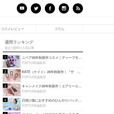
コスメレビュー
コラム
週間ランキング
最近1週間の人気記事
1
ニベア26年秋新作コスメ｜ディープモイスチャーリップの美容液タイプや2in1ボディクリームスクラブも
FORTUNE編集部
2
KATE（ケイト）26年秋新作｜『ザ アイカラー』に白みベージュ系淡色カラーが登場！新3色をレビュー
FORTUNE編集部
3
キャンメイク26年秋新作｜エアリーエクステンションライナー＆カールスナイパーマスカラ新色をレビュー
FORTUNE編集部
4
日焼け後におすすめのひんやりパック14選｜暑い夏にぴったりな冷凍／鎮静／うるおいチャージマスクを紹介
FORTUNE編集部