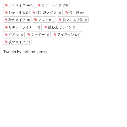
アイメイク
カラーメイク
(446)
(63)
シャネル
抜け感メイク
抜け感
(96)
(4)
(6)
秋冬メイク
マット
脱マンネリ化
(9)
(18)
(1)
リキッドライナー
跳ね上げライン
(1)
(1)
ピメル
シャドー
アイライン
(1)
(1)
(34)
攻めメイク
(1)
Tweets by fortune_press