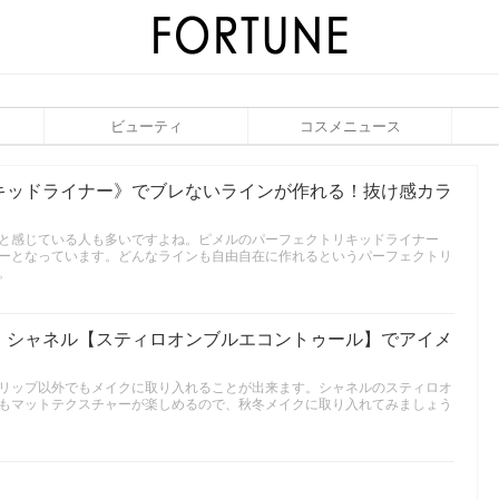
ビューティ
コスメニュース
キッドライナー》でブレないラインが作れる！抜け感カラ
と感じている人も多いですよね。ピメルのパーフェクトリキッドライナー
ーとなっています。どんなラインも自由自在に作れるというパーフェクトリ
。
！シャネル【スティロオンブルエコントゥール】でアイメ
リップ以外でもメイクに取り入れることが出来ます。シャネルのスティロオ
もマットテクスチャーが楽しめるので、秋冬メイクに取り入れてみましょう