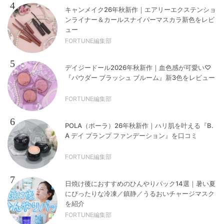
4
キャンメイク26年秋新作｜エアリーエクステンショ
ンライナー＆カールスナイパーマスカラ新色をレビ
ュー
FORTUNE編集部
5
デイジードール2026年秋新作｜血色感が可愛い♡
『パウダー ブラッシュ ブルーム』新3色をレビュー
FORTUNE編集部
6
POLA（ポーラ）26年秋新作｜ハリ肌を叶える『B.
A デイ プランプ ファンデーション』を口コミ
FORTUNE編集部
7
日焼け後におすすめのひんやりパック14選｜暑い夏
にぴったりな冷凍／鎮静／うるおいチャージマスク
を紹介
FORTUNE編集部