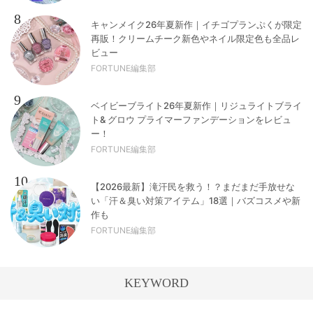
8
キャンメイク26年夏新作｜イチゴプランぷくが限定
再販！クリームチーク新色やネイル限定色も全品レ
ビュー
FORTUNE編集部
9
ベイビーブライト26年夏新作｜リジュライトブライ
ト& グロウ プライマーファンデーションをレビュ
ー！
FORTUNE編集部
10
【2026最新】滝汗民を救う！？まだまだ手放せな
い「汗＆臭い対策アイテム」18選｜バズコスメや新
作も
FORTUNE編集部
KEYWORD