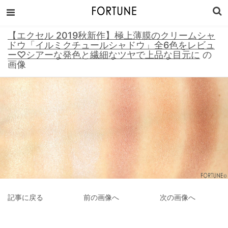
【エクセル 2019秋新作】極上薄膜のクリームシャ
ドウ「イルミクチュールシャドウ」全6色をレビュ
ー♡シアーな発色と繊細なツヤで上品な目元に
の
画像
記事に戻る
前の画像へ
次の画像へ