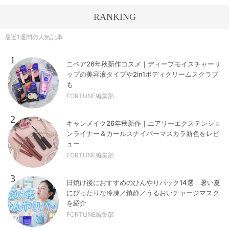
RANKING
最近1週間の人気記事
1
ニベア26年秋新作コスメ｜ディープモイスチャーリ
ップの美容液タイプや2in1ボディクリームスクラブ
も
FORTUNE編集部
2
キャンメイク26年秋新作｜エアリーエクステンショ
ンライナー＆カールスナイパーマスカラ新色をレビ
ュー
FORTUNE編集部
3
日焼け後におすすめのひんやりパック14選｜暑い夏
にぴったりな冷凍／鎮静／うるおいチャージマスク
を紹介
FORTUNE編集部