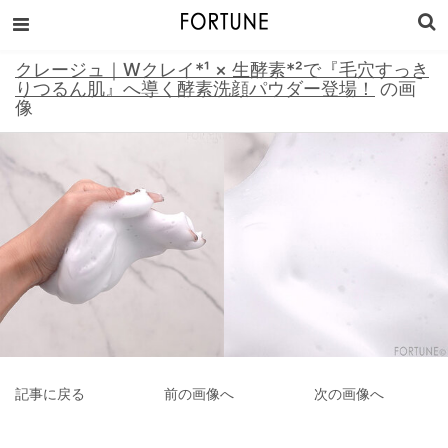
クレージュ｜Wクレイ*¹ × 生酵素*²で『毛穴すっき
りつるん肌』へ導く酵素洗顔パウダー登場！
の画
像
記事に戻る
前の画像へ
次の画像へ