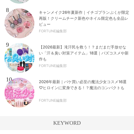
8
キャンメイク26年夏新作｜イチゴプランぷくが限定
再販！クリームチーク新色やネイル限定色も全品レ
ビュー
FORTUNE編集部
9
【2026最新】滝汗民を救う！？まだまだ手放せな
い「汗＆臭い対策アイテム」18選｜バズコスメや新
作も
FORTUNE編集部
10
2026年最新｜パケ買い必至の魔法少女コスメ16選
♡ヒロインに変身できる！？魔法のコンパクトも
FORTUNE編集部
KEYWORD