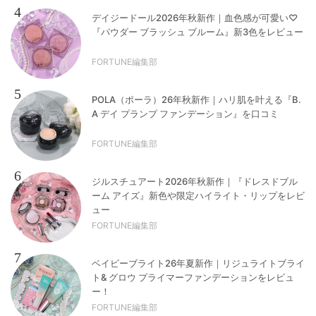
4
デイジードール2026年秋新作｜血色感が可愛い♡
『パウダー ブラッシュ ブルーム』新3色をレビュー
FORTUNE編集部
5
POLA（ポーラ）26年秋新作｜ハリ肌を叶える『B.
A デイ プランプ ファンデーション』を口コミ
FORTUNE編集部
6
ジルスチュアート2026年秋新作｜『ドレスドブル
ーム アイズ』新色や限定ハイライト・リップをレビ
ュー
FORTUNE編集部
7
ベイビーブライト26年夏新作｜リジュライトブライ
ト& グロウ プライマーファンデーションをレビュ
ー！
FORTUNE編集部