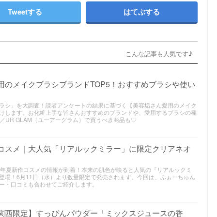
Tweetする
はてぶする
こんな記事も人気です♪
愛用のメイクブラシブランドTOP5！おすすめブラシや使い
ラシ」を大調査！読者アンケートの結果に基づく【美容垢さん愛用のメイク
けします。お化粧上手な皆さんおすすめのブランドや、愛用するブラシの種
／UR GLAM（ユーアーグラム）で買うべき商品も♡
作コスメ｜大人気「リアルックミラー」に限定クリアネオ
2025年夏新作コスメの情報が到着！本来の肌色が映ると人気の『リアルックミ
登場！6月11日（水）より数量限定で発売されます。今回は、ふぉーちゅん
ー・口コミも合わせてご紹介します。
【関西限定】すっぴんパウダー「ミックスジュースの香