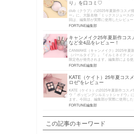
り」を口コミ♡
club（クラブ）の2025年夏新作コ
ー』に、大阪名物「ミックスジュースの
回は、編集部が実際に使用したレビュー
FORTUNE編集部
キャンメイク25年夏新作コ
など全4品をレビュー！
CANMAKE（キャンメイク）2025
（パールタイプ）』『イルミネイティング
限定色が発売されます。編集部による使
FORTUNE編集部
KATE（ケイト）25年夏コ
ロゼ”をレビュー
KATE（ケイト）の2025年夏新作コ
ウ『 ポッピングシルエットシャドウ』に
ます。今回は、編集部が実際に使用した
FORTUNE編集部
この記事のキーワード