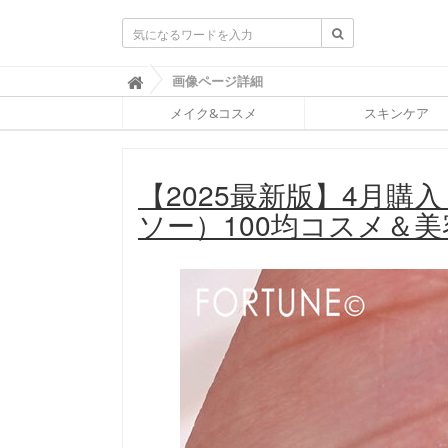
ふ
画像ページ詳細

ぉ
メイク&コスメ
スキンケア
ー
ち
ゅ
ん
【2025最新版】4月購
(
F
ソー）100均コスメ＆美
O
R
T
U
N
E
)