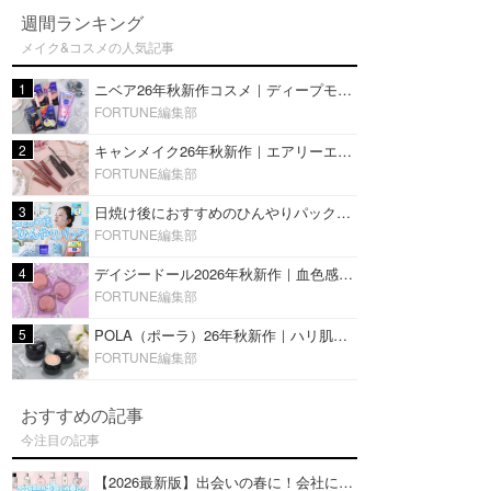
週間ランキング
メイク&コスメの人気記事
1
ニベア26年秋新作コスメ｜ディープモイスチャーリップの美容液タイプや2in1ボディクリームスクラブも
FORTUNE編集部
2
キャンメイク26年秋新作｜エアリーエクステンションライナー＆カールスナイパーマスカラ新色をレビュー
FORTUNE編集部
3
日焼け後におすすめのひんやりパック14選｜暑い夏にぴったりな冷凍／鎮静／うるおいチャージマスクを紹介
FORTUNE編集部
4
デイジードール2026年秋新作｜血色感が可愛い♡『パウダー ブラッシュ ブルーム』新3色をレビュー
FORTUNE編集部
5
POLA（ポーラ）26年秋新作｜ハリ肌を叶える『B.A デイ プランプ ファンデーション』を口コミ
FORTUNE編集部
おすすめの記事
今注目の記事
【2026最新版】出会いの春に！会社にもおすすめの好印象な香水14選♡ビジネスの場での香水マナーも