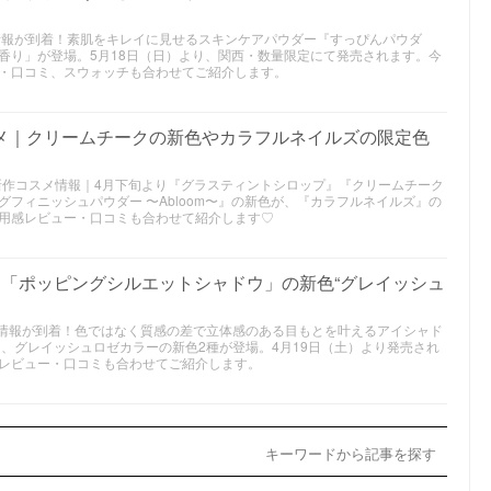
スメ情報が到着！素肌をキレイに見せるスキンケアパウダー『すっぴんパウダ
香り」が登場。5月18日（日）より、関西・数量限定にて発売されます。今
・口コミ、スウォッチも合わせてご紹介します。
スメ｜クリームチークの新色やカラフルネイルズの限定色
年夏新作コスメ情報｜4月下旬より『グラスティントシロップ』『クリームチーク
フィニッシュパウダー 〜Abloom〜』の新色が、『カラフルネイルズ』の
用感レビュー・口コミも合わせて紹介します♡
スメ「ポッピングシルエットシャドウ」の新色“グレイッシュ
スメ情報が到着！色ではなく質感の差で立体感のある目もとを叶えるアイシャド
、グレイッシュロゼカラーの新色2種が登場。4月19日（土）より発売され
レビュー・口コミも合わせてご紹介します。
キーワードから記事を探す