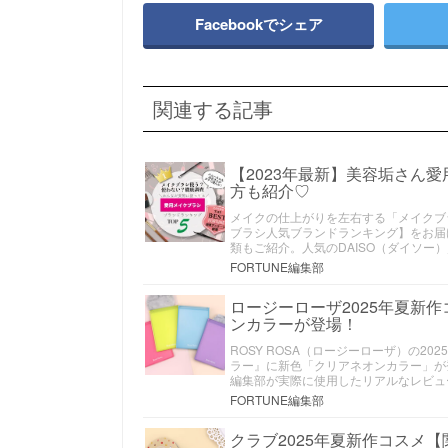
Facebookでシェア
関連する記事
【2023年最新】美容垢さん
方も紹介♡
メイクの仕上がりを左右する「メイクブ
ブラシ人気ブランドランキング】をお届
類もご紹介。人気のDAISO（ダイソー）
FORTUNE編集部
ロージーローザ2025年夏新
ンカラーが登場！
ROSY ROSA（ロージーローザ）の
ラー』に新色「クリアネオンカラー」が
編集部が実際に使用したリアルなレビュ
FORTUNE編集部
クラブ2025年夏新作コスメ