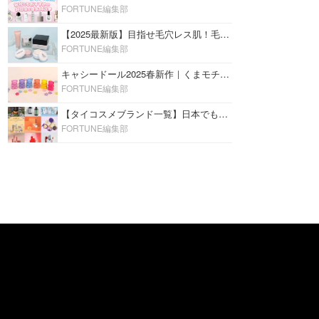
FORTUNE編集部
【2025最新版】目指せ毛穴レス肌！毛穴を埋めて隠す「おすすめ部分用下地＆プライマー」ランキング♡
FORTUNE編集部
キャシードール2025春新作｜くまモチーフのミニリップ「シャイニーベア リップモイスト」をレビュー♡
FORTUNE編集部
【タイコスメブランド一覧】日本でも人気沸騰中の“タイコスメ”ブランド20選！
FORTUNE編集部