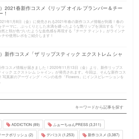
ン）2021春新作コスメ《リップ オイル プランパー＆チー
ー！
、2021年1月8日（金）に発売される2021年春の新作コスメ情報が到着！春の
”をテーマに、ぷっくりとした水滴を纏ったような艶リップを演出する『リッ
に自然と頬が色づいたような血色感を再現する『チーク ティント』がラインナ
ッチや使用レポをご紹介します！
ョン）新作コスメ「ザ リップスティック エクストレム シャ
、新作コスメ情報が届きました！2020年11月13日（金）より、新作リップス
ティック エクストレム シャイン』が発売されます。今回は、そんな新作コス
！写真家のアーヴィング・ペンの名作「Flowers」にインスピレーションを
。
キーワードから記事を探す
ADDICTION (89)
ふぉーちゅんPRESS (3,311)
ークポリッシュ (2)
デパコス (1,253)
新作コスメ (3,387)