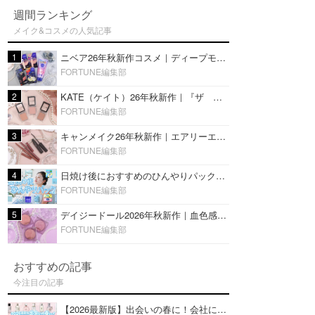
週間ランキング
メイク&コスメの人気記事
1
ニベア26年秋新作コスメ｜ディープモイスチャーリップの美容液タイプや2in1ボディクリームスクラブも
FORTUNE編集部
2
KATE（ケイト）26年秋新作｜『ザ アイカラー』に白みベージュ系淡色カラーが登場！新3色をレビュー
FORTUNE編集部
3
キャンメイク26年秋新作｜エアリーエクステンションライナー＆カールスナイパーマスカラ新色をレビュー
FORTUNE編集部
4
日焼け後におすすめのひんやりパック14選｜暑い夏にぴったりな冷凍／鎮静／うるおいチャージマスクを紹介
FORTUNE編集部
5
デイジードール2026年秋新作｜血色感が可愛い♡『パウダー ブラッシュ ブルーム』新3色をレビュー
FORTUNE編集部
おすすめの記事
今注目の記事
【2026最新版】出会いの春に！会社にもおすすめの好印象な香水14選♡ビジネスの場での香水マナーも