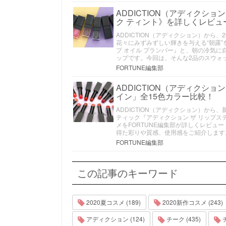
ADDICTION（アディクショ
ク ティント》を詳しくレビュ
ADDICTION（アディクション）から
花々にみずみずしい輝きを与える“朝露
プ オイル プランパー』と、朝の冷気
ップです。今回は、そんな2品のスウォ
FORTUNE編集部
ADDICTION（アディクシ
イン」全15色カラー比較！
ADDICTION（アディクション）から
ティック『アディクション ザ リップス
メをFORTUNE編集部が詳しくレビュー
得た彩りや質感、使用感をご紹介します
FORTUNE編集部
この記事のキーワード
2020夏コスメ (189)
2020新作コスメ (243)
アディクション (124)
チーク (435)
チ