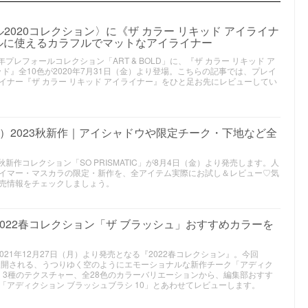
020コレクション〉に《ザ カラー リキッド アイライナ
フルに使えるカラフルでマットなアイライナー
0年プレフォールコレクション「ART & BOLD」に、『ザ カラー リキッド ア
ッド』全10色が2020年7月31日（金）より登場。こちらの記事では、プレイ
イナー『ザ カラー リキッド アイライナー』をひと足お先にレビューしてい
ョン）2023秋新作｜アイシャドウや限定チーク・下地など全
年秋新作コレクション「SO PRISMATIC」が8月4日（金）より発売します。人
イマー・マスカラの限定・新作を、全アイテム実際にお試し＆レビュー♡気
売情報をチェックしましょう。
022春コレクション「ザ ブラッシュ」おすすめカラーを
2021年12月27日（月）より発売となる『2022春コレクション』。今回
プトに展開される、うつりゆく空のようにエモーショナルな新作チーク「アディク
。3種のテクスチャー、全28色のカラーバリエーションから、編集部おすす
アディクション ブラッシュブラシ 10」とあわせてレビューします。