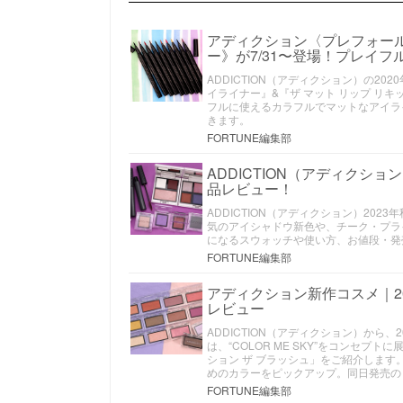
アディクション〈プレフォール2
ー》が7/31〜登場！プレイ
ADDICTION（アディクション）の202
イライナー』&『ザ マット リップ リキ
フルに使えるカラフルでマットなアイラ
きます。
FORTUNE編集部
ADDICTION（アディクシ
品レビュー！
ADDICTION（アディクション）2023
気のアイシャドウ新色や、チーク・プラ
になるスウォッチや使い方、お値段・発
FORTUNE編集部
アディクション新作コスメ｜2
レビュー
ADDICTION（アディクション）から、
は、“COLOR ME SKY”をコンセ
ション ザ ブラッシュ」をご紹介します
めのカラーをピックアップ。同日発売の「
FORTUNE編集部