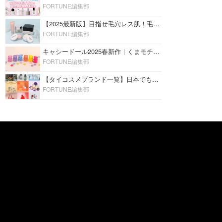
FORTUNE編集部
【2025最新版】目指せ毛穴レス肌！毛穴を埋めて隠す「おすすめ部分用下地＆プライマー」ランキング♡
FORTUNE編集部
キャシードール2025春新作｜くまモチーフのミニリップ「シャイニーベア リップモイスト」をレビュー♡
FORTUNE編集部
【タイコスメブランド一覧】日本でも人気沸騰中の“タイコスメ”ブランド20選！
FORTUNE編集部