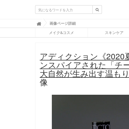
ふ
画像ページ詳細

ぉ
メイク&コスメ
スキンケア
ー
ち
ゅ
ん
アディクション《202
(
F
ンスパイアされた「チーク
O
R
大自然が生み出す温もり
T
像
U
N
E
)