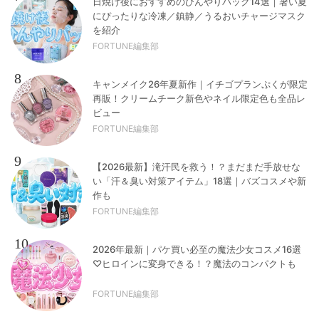
日焼け後におすすめのひんやりパック14選｜暑い夏
にぴったりな冷凍／鎮静／うるおいチャージマスク
を紹介
FORTUNE編集部
8
キャンメイク26年夏新作｜イチゴプランぷくが限定
再販！クリームチーク新色やネイル限定色も全品レ
ビュー
FORTUNE編集部
9
【2026最新】滝汗民を救う！？まだまだ手放せな
い「汗＆臭い対策アイテム」18選｜バズコスメや新
作も
FORTUNE編集部
10
2026年最新｜パケ買い必至の魔法少女コスメ16選
♡ヒロインに変身できる！？魔法のコンパクトも
FORTUNE編集部