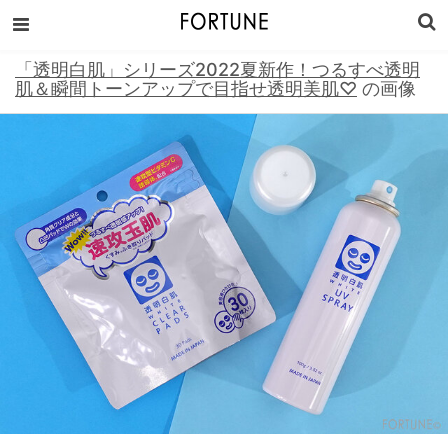
「透明白肌」シリーズ2022夏新作！つるすべ透明
肌＆瞬間トーンアップで目指せ透明美肌♡
の画像