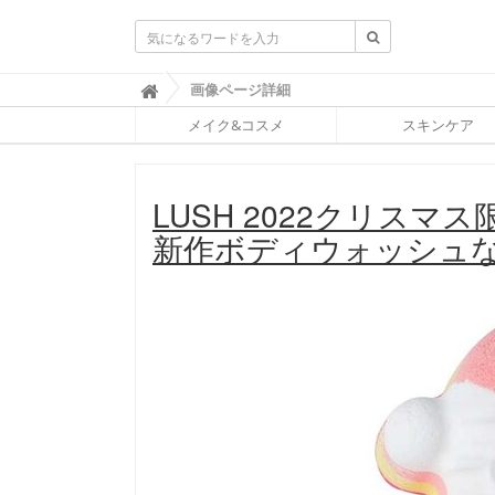
ふ
画像ページ詳細

ぉ
メイク&コスメ
スキンケア
ー
ち
ゅ
ん
LUSH 2022クリス
(
F
新作ボディウォッシュな
O
R
T
U
N
E
)