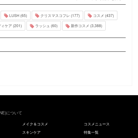
LUSH (65)
クリスマスコフレ (177)
コスメ (437)
ィケア (201)
ラッシュ (60)
新作コスメ (3,388)
NE)について
メイク＆コスメ
コスメニュース
スキンケア
特集一覧