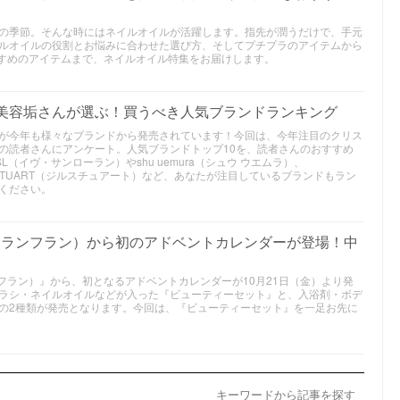
の季節。そんな時にはネイルオイルが活躍します。指先が潤うだけで、手元
ルオイルの役割とお悩みに合わせた選び方、そしてプチプラのアイテムから
すすめのアイテムまで、ネイルオイル特集をお届けします。
】美容垢さんが選ぶ！買うべき人気ブランドランキング
が今年も様々なブランドから発売されています！今回は、今年注目のクリス
の読者さんにアンケート。人気ブランドトップ10を、読者さんのおすすめ
（イヴ・サンローラン）やshu uemura（シュウ ウエムラ）、
ILLSTUART（ジルスチュアート）など、あなたが注目しているブランドもラン
ください。
n（フランフラン）から初のアドベントカレンダーが登場！中
フランフラン）』から、初となるアドベントカレンダーが10月21日（金）より発
ラシ・ネイルオイルなどが入った『ビューティーセット』と、入浴剤・ボデ
の2種類が発売となります。今回は、『ビューティーセット』を一足お先に
キーワードから記事を探す