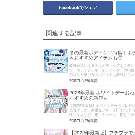
Facebookでシェア
関連する記事
冬の最新ボディケア特集｜ボ
＆おすすめアイテムも◎
乾燥が気になる冬はボディケアを入念に
ン、ボディジェル、ボディバターの6種
形状など選び方のポイントも解説してい
FORTUNE編集部
2026年最新 ホワイトデー
おすすめの新作も
【2026年最新】ホワイトデーのプレゼ
美容グッズ、家電などを、3千円／5千
性、友人など、相手やシーンに応じてチ
FORTUNE編集部
【2022年最新版】プチプラ