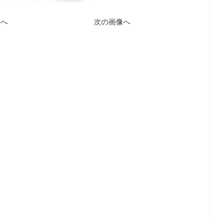
像へ
次の画像へ