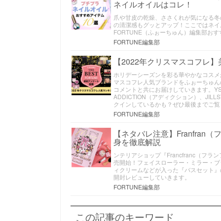
ネイルオイルはコレ！
爪や甘皮の乾燥、ささくれが気になる冬
の清潔感もグッとアップ！ここではネイ
FORTUNE（ふぉーちゅん）編集部お
FORTUNE編集部
【2022年クリスマスコフレ
ホリデーシーズンを彩る華やかなコスメ
マスコフレ人気ブランドをふぉーちゅん
コメントと共にお届けしていきます。YSL
ADDICTION（アディクション）、J
クインしているかも？ぜひ最後までご覧
FORTUNE編集部
【ネタバレ注意】Franfra
身を徹底解説
ンテリアショップ『Francfranc（
売開始！フェイスローラー・ミラー・ブ
ィクリームなどが入った『バスセット』
開封レビューしていきます。
FORTUNE編集部
この記事のキーワード