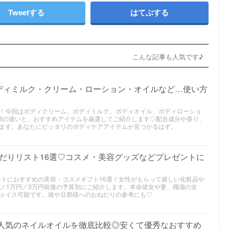
Tweetする
はてぶする
こんな記事も人気です♪
ディミルク・クリーム・ローション・オイルなど…使い方
！今回はボディクリーム、ボディミルク、ボディオイル、ボディローショ
類の違いと、おすすめアイテムを厳選してご紹介します♡配合成分や香り、
ます。あなたにピッタリのボディケアアイテムが見つかるはず。
おねだりリスト16選♡コスメ・美容グッズなどプレゼントに
ントにおすすめの美容・コスメギフト16選！女性がもらって嬉しい化粧品や
円／1万円／3万円前後の予算別にご紹介します。本命彼女や妻、職場の女
ョイス可能です。彼や旦那様へのおねだりの参考にも♡
で人気のネイルオイルを徹底比較◎安くて優秀なおすすめ