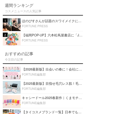
週間ランキング
コスメニュースの人気記事
1
ほのぴすさんが話題のスワイメイクに挑戦！タイコスメを使ったメイクショーを福岡・六本松 蔦屋書店で開催
FORTUNE PRESS
2
【福岡POP-UP】六本松蔦屋書店に「JFラボコスメ」出店！ほのぴす出演スワイメイクショーを開催！
FORTUNE PRESS
おすすめの記事
今注目の記事
【2026最新版】出会いの春に！会社にもおすすめの好印象な香水14選♡ビジネスの場での香水マナーも
FORTUNE編集部
【2025最新版】目指せ毛穴レス肌！毛穴を埋めて隠す「おすすめ部分用下地＆プライマー」ランキング♡
FORTUNE編集部
キャシードール2025春新作｜くまモチーフのミニリップ「シャイニーベア リップモイスト」をレビュー♡
FORTUNE編集部
【タイコスメブランド一覧】日本でも人気沸騰中の“タイコスメ”ブランド20選！