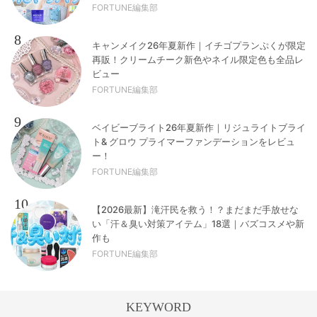
FORTUNE編集部
8
キャンメイク26年夏新作｜イチゴプランぷくが限定
再販！クリームチーク新色やネイル限定色も全品レ
ビュー
FORTUNE編集部
9
ベイビーブライト26年夏新作｜リジュライトブライ
ト& グロウ プライマーファンデーションをレビュ
ー！
FORTUNE編集部
10
【2026最新】滝汗民を救う！？まだまだ手放せな
い「汗＆臭い対策アイテム」18選｜バズコスメや新
作も
FORTUNE編集部
KEYWORD