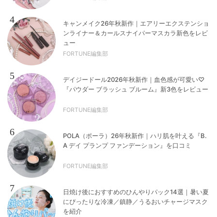
4
キャンメイク26年秋新作｜エアリーエクステンショ
ンライナー＆カールスナイパーマスカラ新色をレビ
ュー
FORTUNE編集部
5
デイジードール2026年秋新作｜血色感が可愛い♡
『パウダー ブラッシュ ブルーム』新3色をレビュー
FORTUNE編集部
6
POLA（ポーラ）26年秋新作｜ハリ肌を叶える『B.
A デイ プランプ ファンデーション』を口コミ
FORTUNE編集部
7
日焼け後におすすめのひんやりパック14選｜暑い夏
にぴったりな冷凍／鎮静／うるおいチャージマスク
を紹介