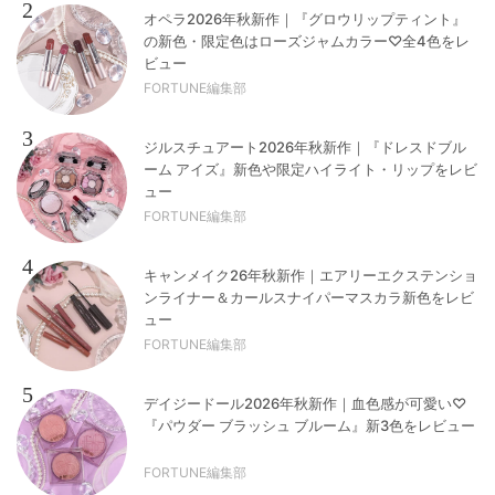
2
オペラ2026年秋新作｜『グロウリップティント』
の新色・限定色はローズジャムカラー♡全4色をレ
ビュー
FORTUNE編集部
3
ジルスチュアート2026年秋新作｜『ドレスドブル
ーム アイズ』新色や限定ハイライト・リップをレビ
ュー
FORTUNE編集部
4
キャンメイク26年秋新作｜エアリーエクステンショ
ンライナー＆カールスナイパーマスカラ新色をレビ
ュー
FORTUNE編集部
5
デイジードール2026年秋新作｜血色感が可愛い♡
『パウダー ブラッシュ ブルーム』新3色をレビュー
FORTUNE編集部