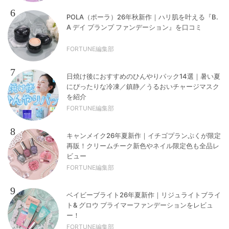
6
POLA（ポーラ）26年秋新作｜ハリ肌を叶える『B.
A デイ プランプ ファンデーション』を口コミ
FORTUNE編集部
7
日焼け後におすすめのひんやりパック14選｜暑い夏
にぴったりな冷凍／鎮静／うるおいチャージマスク
を紹介
FORTUNE編集部
8
キャンメイク26年夏新作｜イチゴプランぷくが限定
再販！クリームチーク新色やネイル限定色も全品レ
ビュー
FORTUNE編集部
9
ベイビーブライト26年夏新作｜リジュライトブライ
ト& グロウ プライマーファンデーションをレビュ
ー！
FORTUNE編集部