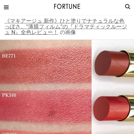
《マキアージュ 新作》ひと塗りでナチュラルな色
っぽさ。“薄膜フィルム”の『ドラマティックルージ
ュ N』全色レビュー！
の画像