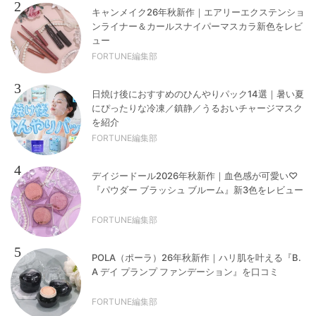
2
キャンメイク26年秋新作｜エアリーエクステンショ
ンライナー＆カールスナイパーマスカラ新色をレビ
ュー
FORTUNE編集部
3
日焼け後におすすめのひんやりパック14選｜暑い夏
にぴったりな冷凍／鎮静／うるおいチャージマスク
を紹介
FORTUNE編集部
4
デイジードール2026年秋新作｜血色感が可愛い♡
『パウダー ブラッシュ ブルーム』新3色をレビュー
FORTUNE編集部
5
POLA（ポーラ）26年秋新作｜ハリ肌を叶える『B.
A デイ プランプ ファンデーション』を口コミ
FORTUNE編集部