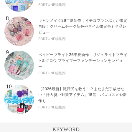
FORTUNE編集部
8
キャンメイク26年夏新作｜イチゴプランぷくが限定
再販！クリームチーク新色やネイル限定色も全品レ
ビュー
FORTUNE編集部
9
ベイビーブライト26年夏新作｜リジュライトブライ
ト& グロウ プライマーファンデーションをレビュ
ー！
FORTUNE編集部
10
【2026最新】滝汗民を救う！？まだまだ手放せな
い「汗＆臭い対策アイテム」18選｜バズコスメや新
作も
FORTUNE編集部
KEYWORD