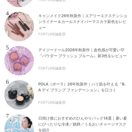
4
キャンメイク26年秋新作｜エアリーエクステンショ
ンライナー＆カールスナイパーマスカラ新色をレビ
ュー
FORTUNE編集部
5
デイジードール2026年秋新作｜血色感が可愛い♡
『パウダー ブラッシュ ブルーム』新3色をレビュー
FORTUNE編集部
6
POLA（ポーラ）26年秋新作｜ハリ肌を叶える『B.
A デイ プランプ ファンデーション』を口コミ
FORTUNE編集部
7
日焼け後におすすめのひんやりパック14選｜暑い夏
にぴったりな冷凍／鎮静／うるおいチャージマスク
を紹介