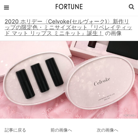
2020 ホリデー〈Celvoke(セルヴォーク)〉新作リ
ップの限定色・ミニサイズセット『リベレイティッ
ド マット リップス ミニキット』誕生！
の画像
記事に戻る
前の画像へ
次の画像へ