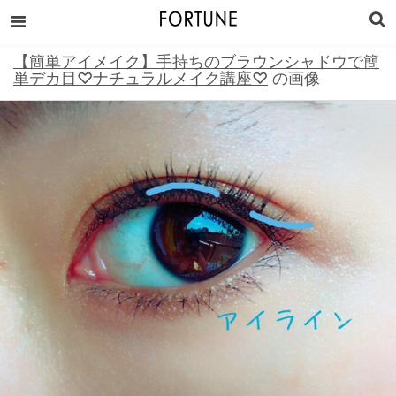
【簡単アイメイク】手持ちのブラウンシャドウで簡
単デカ目♡ナチュラルメイク講座♡
の画像