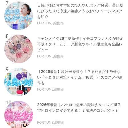
7
日焼け後におすすめのひんやりパック14選｜暑い夏
にぴったりな冷凍／鎮静／うるおいチャージマスク
を紹介
FORTUNE編集部
8
キャンメイク26年夏新作｜イチゴプランぷくが限定
再販！クリームチーク新色やネイル限定色も全品レ
ビュー
FORTUNE編集部
9
【2026最新】滝汗民を救う！？まだまだ手放せな
い「汗＆臭い対策アイテム」18選｜バズコスメや新
作も
FORTUNE編集部
10
2026年最新｜パケ買い必至の魔法少女コスメ16選
♡ヒロインに変身できる！？魔法のコンパクトも
FORTUNE編集部