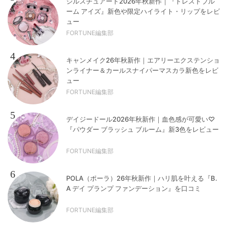
ジルスチュアート2026年秋新作｜『ドレスドブル
ーム アイズ』新色や限定ハイライト・リップをレビ
ュー
FORTUNE編集部
4
キャンメイク26年秋新作｜エアリーエクステンショ
ンライナー＆カールスナイパーマスカラ新色をレビ
ュー
FORTUNE編集部
5
デイジードール2026年秋新作｜血色感が可愛い♡
『パウダー ブラッシュ ブルーム』新3色をレビュー
FORTUNE編集部
6
POLA（ポーラ）26年秋新作｜ハリ肌を叶える『B.
A デイ プランプ ファンデーション』を口コミ
FORTUNE編集部