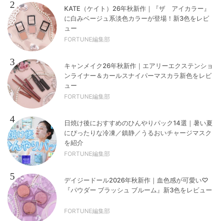
2
KATE（ケイト）26年秋新作｜『ザ アイカラー』
に白みベージュ系淡色カラーが登場！新3色をレビ
ュー
FORTUNE編集部
3
キャンメイク26年秋新作｜エアリーエクステンショ
ンライナー＆カールスナイパーマスカラ新色をレビ
ュー
FORTUNE編集部
4
日焼け後におすすめのひんやりパック14選｜暑い夏
にぴったりな冷凍／鎮静／うるおいチャージマスク
を紹介
FORTUNE編集部
5
デイジードール2026年秋新作｜血色感が可愛い♡
『パウダー ブラッシュ ブルーム』新3色をレビュー
FORTUNE編集部