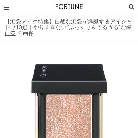
【涙袋メイク特集】自然な涙袋が爆誕するアイシャ
ドウ10選｜やりすぎない“ぷっくり＆うるうる”な瞳
に♡
の画像