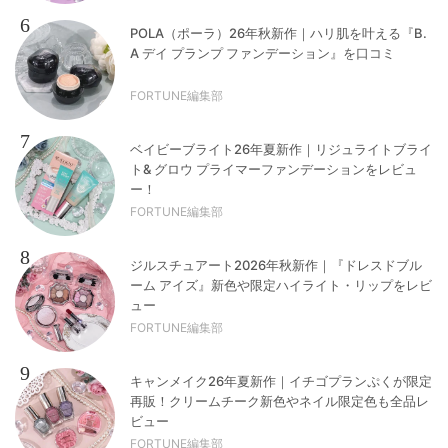
6
POLA（ポーラ）26年秋新作｜ハリ肌を叶える『B.
A デイ プランプ ファンデーション』を口コミ
FORTUNE編集部
7
ベイビーブライト26年夏新作｜リジュライトブライ
ト& グロウ プライマーファンデーションをレビュ
ー！
FORTUNE編集部
8
ジルスチュアート2026年秋新作｜『ドレスドブル
ーム アイズ』新色や限定ハイライト・リップをレビ
ュー
FORTUNE編集部
9
キャンメイク26年夏新作｜イチゴプランぷくが限定
再販！クリームチーク新色やネイル限定色も全品レ
ビュー
FORTUNE編集部