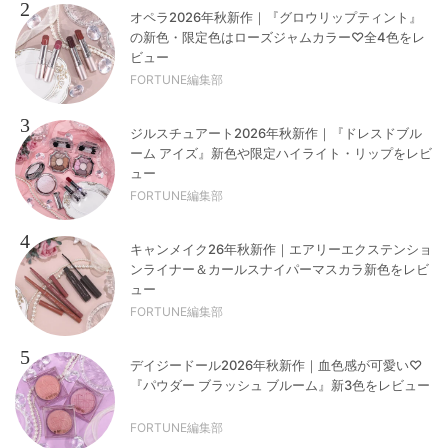
2
オペラ2026年秋新作｜『グロウリップティント』
の新色・限定色はローズジャムカラー♡全4色をレ
ビュー
FORTUNE編集部
3
ジルスチュアート2026年秋新作｜『ドレスドブル
ーム アイズ』新色や限定ハイライト・リップをレビ
ュー
FORTUNE編集部
4
キャンメイク26年秋新作｜エアリーエクステンショ
ンライナー＆カールスナイパーマスカラ新色をレビ
ュー
FORTUNE編集部
5
デイジードール2026年秋新作｜血色感が可愛い♡
『パウダー ブラッシュ ブルーム』新3色をレビュー
FORTUNE編集部