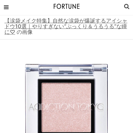
【涙袋メイク特集】自然な涙袋が爆誕するアイシャ
ドウ10選｜やりすぎない“ぷっくり＆うるうる”な瞳
に♡
の画像