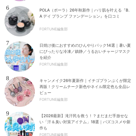
6
POLA（ポーラ）26年秋新作｜ハリ肌を叶える『B.
A デイ プランプ ファンデーション』を口コミ
FORTUNE編集部
7
日焼け後におすすめのひんやりパック14選｜暑い夏
にぴったりな冷凍／鎮静／うるおいチャージマスク
を紹介
FORTUNE編集部
8
キャンメイク26年夏新作｜イチゴプランぷくが限定
再販！クリームチーク新色やネイル限定色も全品レ
ビュー
FORTUNE編集部
9
【2026最新】滝汗民を救う！？まだまだ手放せな
い「汗＆臭い対策アイテム」18選｜バズコスメや新
作も
FORTUNE編集部