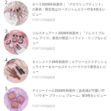
2
オペラ2026年秋新作｜『グロウリップティント』
の新色・限定色はローズジャムカラー♡全4色をレ
ビュー
FORTUNE編集部
3
ジルスチュアート2026年秋新作｜『ドレスドブル
ーム アイズ』新色や限定ハイライト・リップをレビ
ュー
FORTUNE編集部
4
キャンメイク26年秋新作｜エアリーエクステンショ
ンライナー＆カールスナイパーマスカラ新色をレビ
ュー
FORTUNE編集部
5
デイジードール2026年秋新作｜血色感が可愛い♡
『パウダー ブラッシュ ブルーム』新3色をレビュー
FORTUNE編集部