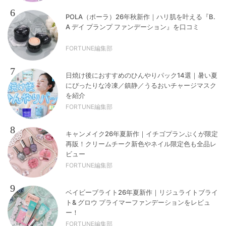
6
POLA（ポーラ）26年秋新作｜ハリ肌を叶える『B.
A デイ プランプ ファンデーション』を口コミ
FORTUNE編集部
7
日焼け後におすすめのひんやりパック14選｜暑い夏
にぴったりな冷凍／鎮静／うるおいチャージマスク
を紹介
FORTUNE編集部
8
キャンメイク26年夏新作｜イチゴプランぷくが限定
再販！クリームチーク新色やネイル限定色も全品レ
ビュー
FORTUNE編集部
9
ベイビーブライト26年夏新作｜リジュライトブライ
ト& グロウ プライマーファンデーションをレビュ
ー！
FORTUNE編集部