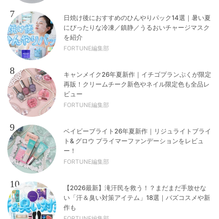
7
日焼け後におすすめのひんやりパック14選｜暑い夏
にぴったりな冷凍／鎮静／うるおいチャージマスク
を紹介
FORTUNE編集部
8
キャンメイク26年夏新作｜イチゴプランぷくが限定
再販！クリームチーク新色やネイル限定色も全品レ
ビュー
FORTUNE編集部
9
ベイビーブライト26年夏新作｜リジュライトブライ
ト& グロウ プライマーファンデーションをレビュ
ー！
FORTUNE編集部
10
【2026最新】滝汗民を救う！？まだまだ手放せな
い「汗＆臭い対策アイテム」18選｜バズコスメや新
作も
FORTUNE編集部