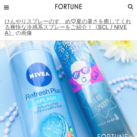
ひんやりスプレーのすゝめ♡夏の暑さを癒してくれ
る爽快な冷感系スプレーをご紹介！《BCL / NIVE
A》
の画像