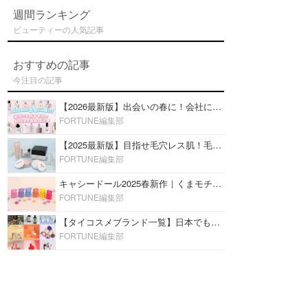
週間ランキング
ビューティーの人気記事
おすすめの記事
今注目の記事
【2026最新版】出会いの春に！会社にもおすすめの好印象な香水14選♡ビジネスの場での香水マナーも
FORTUNE編集部
【2025最新版】目指せ毛穴レス肌！毛穴を埋めて隠す「おすすめ部分用下地＆プライマー」ランキング♡
FORTUNE編集部
キャシードール2025春新作｜くまモチーフのミニリップ「シャイニーベア リップモイスト」をレビュー♡
FORTUNE編集部
【タイコスメブランド一覧】日本でも人気沸騰中の“タイコスメ”ブランド20選！
FORTUNE編集部