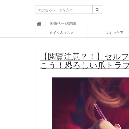
ふ
画像ページ詳細

ぉ
メイク&コスメ
スキンケア
ー
ち
ゅ
ん
【閲覧注意？！】セル
(
F
こう！恐ろしい爪トラ
O
R
T
U
N
E
)