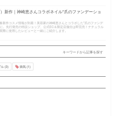
ップ）新作｜神崎恵さんコラボネイル"爪のファンデーショ
23年春新作コスメ情報が到着！美容家の神崎恵さんとコラボした"爪のファンデ
売に。先行発売の特設ショップ、公式EC＆限定店舗分は即完売！ナチュラル
実際に使用したレビューと一緒にご紹介します。
キーワードから記事を探す
 (3)
病気 (1)