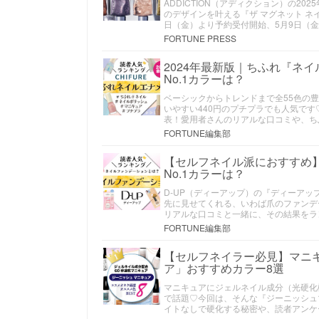
ADDICTION（アディクション）の202
のデザインを叶える『ザ マグネット ネ
日（金）より予約受付開始、5月9日（
FORTUNE PRESS
2024年最新版｜ちふれ『ネ
No.1カラーは？
ベーシックからトレンドまで全55色の
いやすい440円のプチプラでも人気です
表！愛用者さんのリアルな口コミや、ち
FORTUNE編集部
【セルフネイル派におすすめ】
No.1カラーは？
D-UP（ディーアップ）の『ディーア
先に見せてくれる、いわば爪のファンデ
リアルな口コミと一緒に、その結果をラ
FORTUNE編集部
【セルフネイラー必見】マニ
ア」おすすめカラー8選
マニキュアにジェルネイル成分（光硬化
で話題♡今回は、そんな『ジーニッシュ
イトなしで硬化する秘密や、読者アンケー