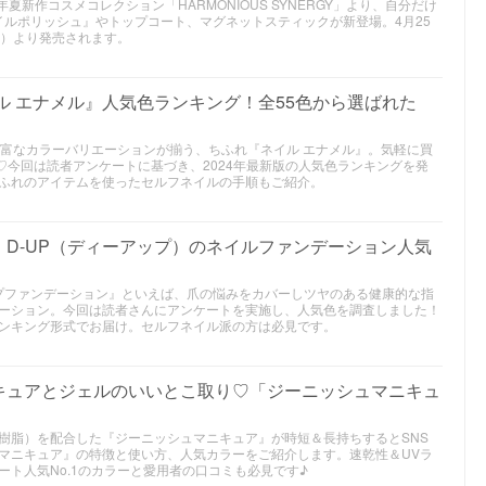
5年夏新作コスメコレクション「HARMONIOUS SYNERGY」より、自分だけ
イルポリッシュ』やトップコート、マグネットスティックが新登場。4月25
金）より発売されます。
イル エナメル』人気色ランキング！全55色から選ばれた
豊富なカラーバリエーションが揃う、ちふれ『ネイル エナメル』。気軽に買
♡今回は読者アンケートに基づき、2024年最新版の人気色ランキングを発
ふれのアイテムを使ったセルフネイルの手順もご紹介。
D-UP（ディーアップ）のネイルファンデーション人気
ップファンデーション』といえば、爪の悩みをカバーしツヤのある健康的な指
ーション。今回は読者さんにアンケートを実施し、人気色を調査しました！
ンキング形式でお届け。セルフネイル派の方は必見です。
キュアとジェルのいいとこ取り♡「ジーニッシュマニキュ
樹脂）を配合した『ジーニッシュマニキュア』が時短＆長持ちするとSNS
マニキュア』の特徴と使い方、人気カラーをご紹介します。速乾性＆UVラ
ト人気No.1のカラーと愛用者の口コミも必見です♪