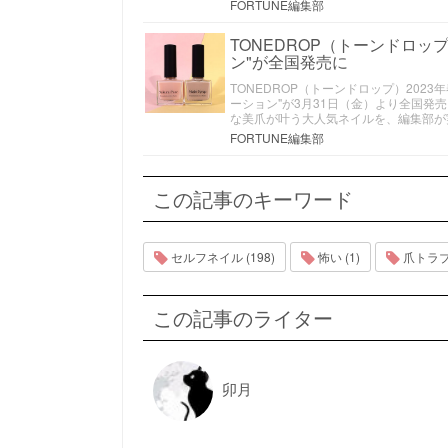
FORTUNE編集部
TONEDROP（トーンドロ
ン"が全国発売に
TONEDROP（トーンドロップ）20
ーション"が3月31日（金）より全国発
な美爪が叶う大人気ネイルを、編集部が
FORTUNE編集部
この記事のキーワード
セルフネイル (198)
怖い (1)
爪トラブル
この記事のライター
卯月