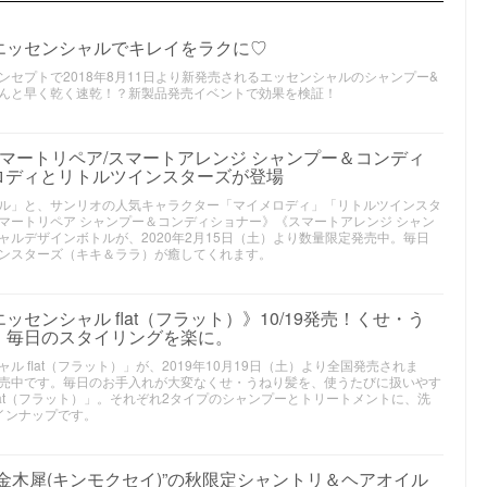
エッセンシャルでキレイをラクに♡
セプトで2018年8月11日より新発売されるエッセンシャルのシャンプー&
んと早く乾く速乾！？新製品発売イベントで効果を検証！
マートリペア/スマートアレンジ シャンプー＆コンディ
メロディとリトルツインスターズが登場
ル」と、サンリオの人気キャラクター「マイメロディ」「リトルツインスタ
マートリペア シャンプー＆コンディショナー》《スマートアレンジ シャン
ルデザインボトルが、2020年2月15日（土）より数量限定発売中。毎日
ンスターズ（キキ＆ララ）が癒してくれます。
センシャル flat（フラット）》10/19発売！くせ・う
、毎日のスタイリングを楽に。
 flat（フラット）」が、2019年10月19日（土）より全国発売されま
売中です。毎日のお手入れが大変なくせ・うねり髪を、使うたびに扱いやす
lat（フラット）」。それぞれ2タイプのシャンプーとトリートメントに、洗
インナップです。
金木犀(キンモクセイ)”の秋限定シャントリ＆ヘアオイル