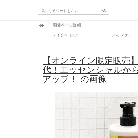
ふ
画像ページ詳細

ぉ
メイク&コスメ
スキンケア
ー
ち
ゅ
ん
【オンライン限定販売
(
F
代！エッセンシャルか
O
R
アップ！
の画像
T
U
N
E
)