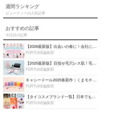
週間ランキング
ビューティーの人気記事
おすすめの記事
今注目の記事
【2026最新版】出会いの春に！会社にもおすすめの好印象な香水14選♡ビジネスの場での香水マナーも
FORTUNE編集部
【2025最新版】目指せ毛穴レス肌！毛穴を埋めて隠す「おすすめ部分用下地＆プライマー」ランキング♡
FORTUNE編集部
キャシードール2025春新作｜くまモチーフのミニリップ「シャイニーベア リップモイスト」をレビュー♡
FORTUNE編集部
【タイコスメブランド一覧】日本でも人気沸騰中の“タイコスメ”ブランド20選！
FORTUNE編集部