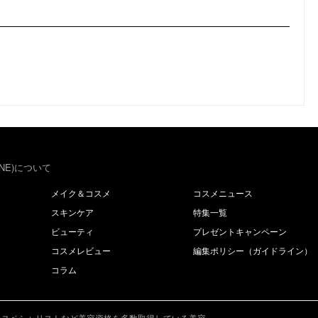
NE)について
メイク＆コスメ
コスメニュース
スキンケア
特集一覧
ビューティ
プレゼントキャンペーン
コスメレビュー
編集ポリシー（ガイドライン）
コラム
成分上級スペシャリストなど美容資格を多数取得している美容