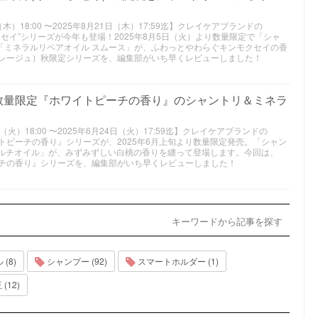
）18:00 〜2025年8月21日（木）17:59迄】クレイケアブランドの
クセイ”シリーズが今年も登場！2025年8月5日（火）より数量限定で「シャ
」「ミネラルリペアオイル スムース」が、ふわっとやわらぐキンモクセイの香
（クレージュ）秋限定シリーズを、編集部がいち早くレビューしました！
ら数量限定『ホワイトピーチの香り』のシャントリ＆ミネラ
火）18:00 〜2025年6月24日（火）17:59迄】クレイケアブランドの
イトピーチの香り』シリーズが、2025年6月上旬より数量限定発売。「シャン
ルチオイル」が、みずみずしい白桃の香りを纏って登場します。今回は、
ピーチの香り』シリーズを、編集部がいち早くレビューしました！
キーワードから記事を探す
(8)
シャンプー (92)
スマートホルダー (1)
(12)