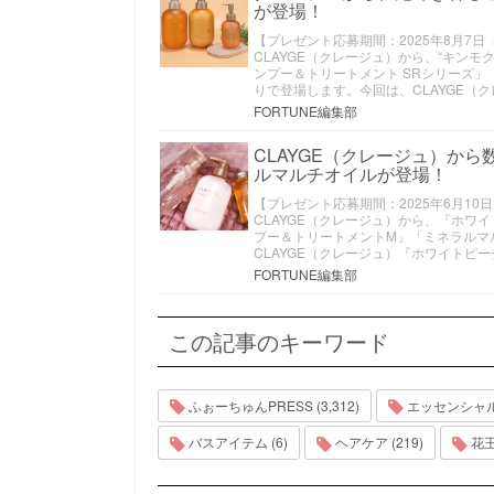
が登場！
【プレゼント応募期間：2025年8月7日（木
CLAYGE（クレージュ）から、“キンモ
ンプー＆トリートメント SRシリーズ
りで登場します。今回は、CLAYGE
FORTUNE編集部
CLAYGE（クレージュ）か
ルマルチオイルが登場！
【プレゼント応募期間：2025年6月10日（
CLAYGE（クレージュ）から、『ホワ
プー＆トリートメントM」「ミネラルマ
CLAYGE（クレージュ）『ホワイト
FORTUNE編集部
この記事のキーワード
ふぉーちゅんPRESS (3,312)
エッセンシャル 
バスアイテム (6)
ヘアケア (219)
花王 