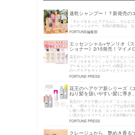
速乾シャンプー！？新発売の
「キレイをもっとラクちんに」そんなコン
コンディショナー。今回の新製品は、な
FORTUNE編集部
エッセンシャル×サンリオ《ス
ショナー》2/15発売！マイ
花王のヘアケアシリーズ「エッセンシャ
ーズ（キキ＆ララ）」がコラボした《ス
プー＆コンディショナー》の限定スペシャ
のヘアケアをマイメロディとリトルツイ
FORTUNE PRESS
花王のヘアケア新シリーズ《エッ
ねり髪を扱いやすい髪に導き
花王のヘアケア新シリーズ「エッセンシャル
す。一部オンラインショップでは先行発
い髪へ導いてくれる「エッセンシャル f
い流さないトリートメントの全5種がラ
FORTUNE PRESS
クレージュから、艶めき香る“