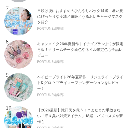
7
日焼け後におすすめのひんやりパック14選｜暑い夏
にぴったりな冷凍／鎮静／うるおいチャージマスク
を紹介
FORTUNE編集部
8
キャンメイク26年夏新作｜イチゴプランぷくが限定
再販！クリームチーク新色やネイル限定色も全品レ
ビュー
FORTUNE編集部
9
ベイビーブライト26年夏新作｜リジュライトブライ
ト& グロウ プライマーファンデーションをレビュ
ー！
FORTUNE編集部
10
【2026最新】滝汗民を救う！？まだまだ手放せな
い「汗＆臭い対策アイテム」18選｜バズコスメや新
作も
FORTUNE編集部