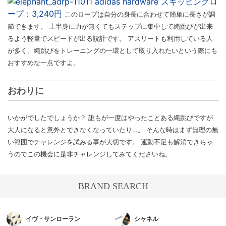
adidas hardware スキッピングロ
ープ：3,240円
このロープは自分の身長に合わせて簡単に長さが調
節できます。 上半身に力が無くてもステップに集中して縄跳びが出来
るよう軽量でスピードが出る設計です。 アスリートも利用している人
が多く、縄跳びをトレーニングの一環として取り入れたいという際にも
おすすめな一点ですよ。
おわりに
いかがでしたでしょうか？ 誰もが一度はやったことある縄跳びですが
大人になると意外とできなくなっていたり…。 そんな時はまず無理の無
い範囲でチャレンジを試みる事が大切です。 運動不足も解消できちゃ
うのでこの機会に是非チャレンジしてみてくださいね。
BRAND SEARCH
イヴ・サンローラン
シャネル