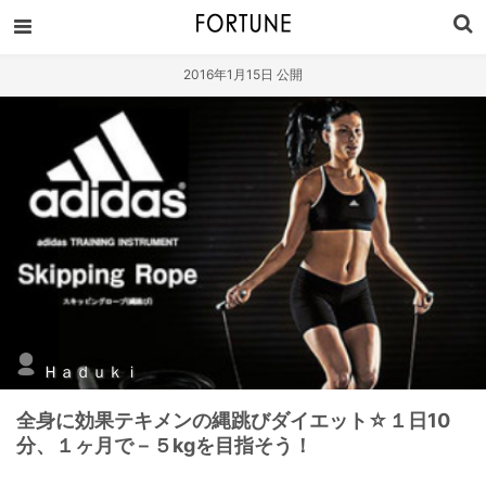
2016年1月15日 公開
Ｈａｄｕｋｉ
全身に効果テキメンの縄跳びダイエット☆１日10
分、１ヶ月で－５kgを目指そう！