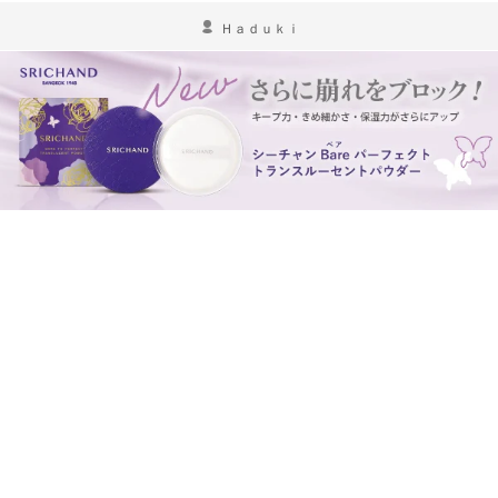
Ｈａｄｕｋｉ