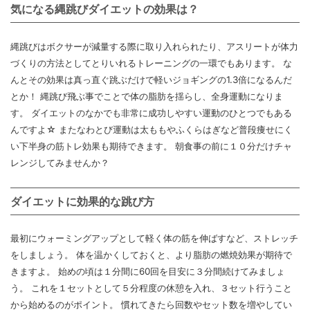
気になる縄跳びダイエットの効果は？
縄跳びはボクサーが減量する際に取り入れられたり、アスリートが体力
づくりの方法としてとりいれるトレーニングの一環でもあります。 な
んとその効果は真っ直ぐ跳ぶだけで軽いジョギングの1.3倍になるんだ
とか！ 縄跳び飛ぶ事でことで体の脂肪を揺らし、全身運動になりま
す。 ダイエットのなかでも非常に成功しやすい運動のひとつでもある
んですよ☆ またなわとび運動は太ももやふくらはぎなど普段痩せにく
い下半身の筋トレ効果も期待できます。 朝食事の前に１０分だけチャ
レンジしてみませんか？
ダイエットに効果的な跳び方
最初にウォーミングアップとして軽く体の筋を伸ばすなど、ストレッチ
をしましょう。 体を温かくしておくと、より脂肪の燃焼効果が期待で
きますよ。 始めの頃は１分間に60回を目安に３分間続けてみましょ
う。 これを１セットとして５分程度の休憩を入れ、３セット行うこと
から始めるのがポイント。 慣れてきたら回数やセット数を増やしてい