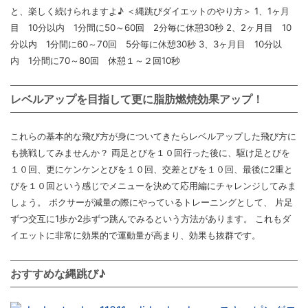
と、楽しく続けられますよ♪ ＜縄跳びダイエットのやり方＞ 1、1ヶ月
目 10分以内 1分間に50～60回 2分毎に休憩30秒 2、2ヶ月目 10
分以内 1分間に60～70回 5分毎に休憩30秒 3、3ヶ月目 10分以
内 1分間に70～80回 休憩１～２回10秒
レベルアップを目指して更に脂肪燃焼効果アップ！
これらの基本的な飛び方が身についてきたらレベルアップした飛び方に
も挑戦してみませんか？ 両足とびを１０回行った後に、駆け足とびを
１０回、更にケンケンとびを１０回、交差とびを１０回、最後に2重と
びを１０回という感じでメニューを決めて応用編にチャレンジしてみま
しょう。 ボクサーが減量の際にやっているトレーニングとして、 片足
ずつ交互に1歩か2歩ずつ跳んでみるという方法があります。 これもダ
イエットに非常に効果的で運動量が高まり、効果も抜群です。
おすすめな縄跳び♪