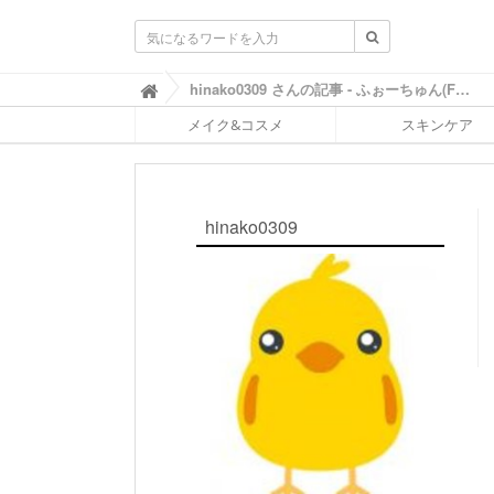
ふ
hinako0309 さんの記事 - ふぉーちゅん(FORTUNE)

ぉ
メイク&コスメ
スキンケア
ー
ち
ゅ
ん
(
hinako0309
F
O
R
T
U
N
E
)