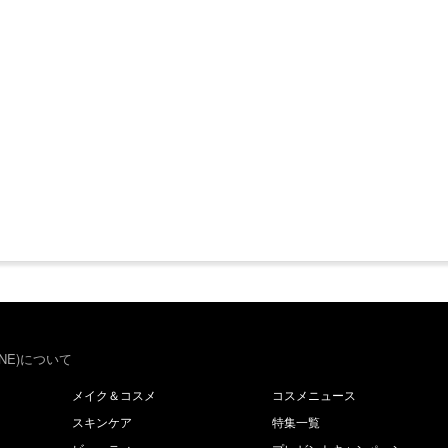
NE)について
メイク＆コスメ
コスメニュース
スキンケア
特集一覧