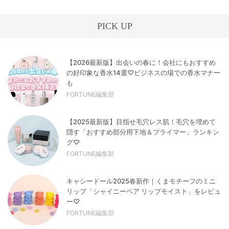
PICK UP
【2026最新版】出会いの春に！会社にもおすすめ
の好印象な香水14選♡ビジネスの場での香水マナー
も
FORTUNE編集部
【2025最新版】目指せ毛穴レス肌！毛穴を埋めて
隠す「おすすめ部分用下地＆プライマー」ランキン
グ♡
FORTUNE編集部
キャシードール2025春新作｜くまモチーフのミニ
リップ「シャイニーベア リップモイスト」をレビュ
ー♡
FORTUNE編集部