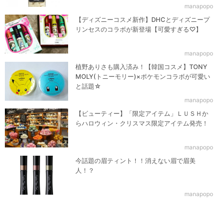
manapopo
【ディズニーコスメ新作】DHCとディズニープ
リンセスのコラボが新登場【可愛すぎる♡】
manapopo
植野ありさも購入済み！【韓国コスメ】TONY
MOLY(トニーモリー)×ポケモンコラボが可愛い
と話題☆
manapopo
【ビューティー】「限定アイテム」ＬＵＳＨか
らハロウィン・クリスマス限定アイテム発売！
manapopo
今話題の眉ティント！！消えない眉で眉美
人！？
manapopo