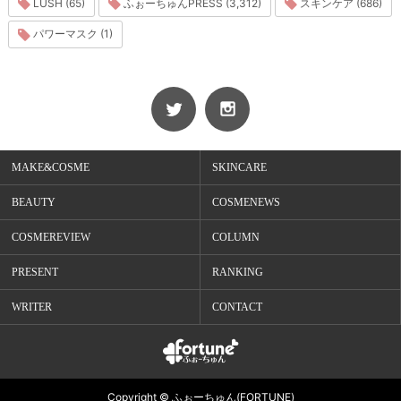
LUSH (65)
ふぉーちゅんPRESS (3,312)
スキンケア (686)
パワーマスク (1)
MAKE&COSME
SKINCARE
BEAUTY
COSMENEWS
COSMEREVIEW
COLUMN
PRESENT
RANKING
WRITER
CONTACT
Copyright © ふぉーちゅん(FORTUNE)