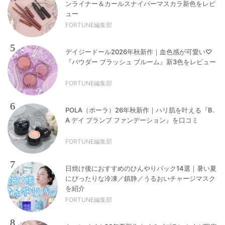
ンライナー＆カールスナイパーマスカラ新色をレビ
ュー
FORTUNE編集部
5
デイジードール2026年秋新作｜血色感が可愛い♡
『パウダー ブラッシュ ブルーム』新3色をレビュー
FORTUNE編集部
6
POLA（ポーラ）26年秋新作｜ハリ肌を叶える『B.
A デイ プランプ ファンデーション』を口コミ
FORTUNE編集部
7
日焼け後におすすめのひんやりパック14選｜暑い夏
にぴったりな冷凍／鎮静／うるおいチャージマスク
を紹介
FORTUNE編集部
8