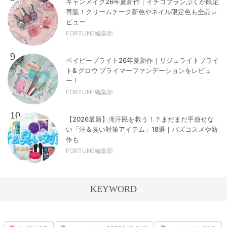
キャンメイク26年夏新作｜イチゴプランぷくが限定
再販！クリームチーク新色やネイル限定色も全品レ
ビュー
FORTUNE編集部
9
ベイビーブライト26年夏新作｜リジュライトブライ
ト& グロウ プライマーファンデーションをレビュ
ー！
FORTUNE編集部
10
【2026最新】滝汗民を救う！？まだまだ手放せな
い「汗＆臭い対策アイテム」18選｜バズコスメや新
作も
FORTUNE編集部
KEYWORD