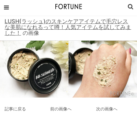
LUSH(ラッシュ)のスキンケアアイテムで毛穴レス
な美肌になれるって噂！人気アイテムを試してみま
した！
の画像
記事に戻る
前の画像へ
次の画像へ