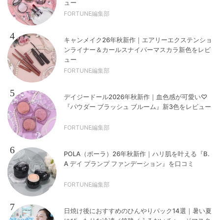
ュー
FORTUNE編集部
4
キャンメイク26年秋新作｜エアリーエクステンショ
ンライナー＆カールスナイパーマスカラ新色をレビ
ュー
FORTUNE編集部
5
デイジードール2026年秋新作｜血色感が可愛い♡
『パウダー ブラッシュ ブルーム』新3色をレビュー
FORTUNE編集部
6
POLA（ポーラ）26年秋新作｜ハリ肌を叶える『B.
A デイ プランプ ファンデーション』を口コミ
FORTUNE編集部
7
日焼け後におすすめのひんやりパック14選｜暑い夏