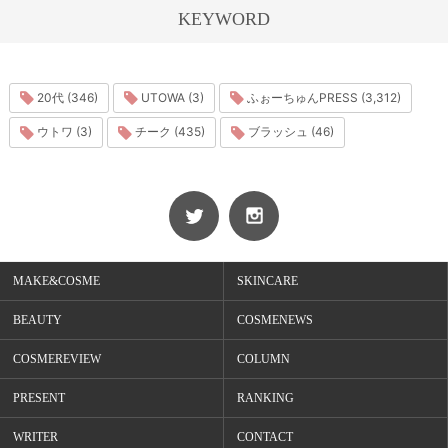
KEYWORD
20代 (346)
UTOWA (3)
ふぉーちゅんPRESS (3,312)
ウトワ (3)
チーク (435)
ブラッシュ (46)
MAKE&COSME
SKINCARE
BEAUTY
COSMENEWS
COSMEREVIEW
COLUMN
PRESENT
RANKING
WRITER
CONTACT