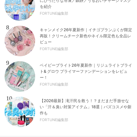
にぴったりな冷凍／鎮静／うるおいチャージマスク
を紹介
FORTUNE編集部
8
キャンメイク26年夏新作｜イチゴプランぷくが限定
再販！クリームチーク新色やネイル限定色も全品レ
ビュー
FORTUNE編集部
9
ベイビーブライト26年夏新作｜リジュライトブライ
ト& グロウ プライマーファンデーションをレビュ
ー！
FORTUNE編集部
10
【2026最新】滝汗民を救う！？まだまだ手放せな
い「汗＆臭い対策アイテム」18選｜バズコスメや新
作も
FORTUNE編集部