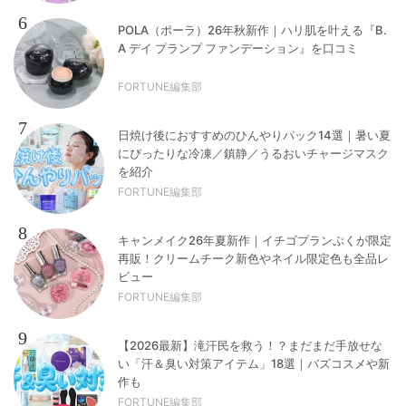
6
POLA（ポーラ）26年秋新作｜ハリ肌を叶える『B.
A デイ プランプ ファンデーション』を口コミ
FORTUNE編集部
7
日焼け後におすすめのひんやりパック14選｜暑い夏
にぴったりな冷凍／鎮静／うるおいチャージマスク
を紹介
FORTUNE編集部
8
キャンメイク26年夏新作｜イチゴプランぷくが限定
再販！クリームチーク新色やネイル限定色も全品レ
ビュー
FORTUNE編集部
9
【2026最新】滝汗民を救う！？まだまだ手放せな
い「汗＆臭い対策アイテム」18選｜バズコスメや新
作も
FORTUNE編集部