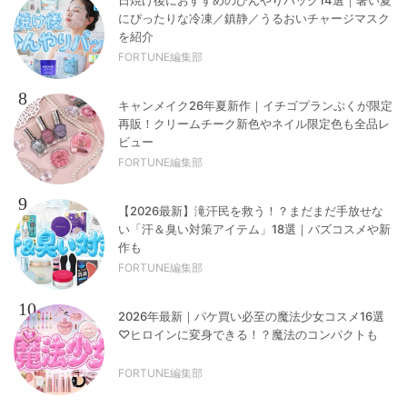
にぴったりな冷凍／鎮静／うるおいチャージマスク
を紹介
FORTUNE編集部
8
キャンメイク26年夏新作｜イチゴプランぷくが限定
再販！クリームチーク新色やネイル限定色も全品レ
ビュー
FORTUNE編集部
9
【2026最新】滝汗民を救う！？まだまだ手放せな
い「汗＆臭い対策アイテム」18選｜バズコスメや新
作も
FORTUNE編集部
10
2026年最新｜パケ買い必至の魔法少女コスメ16選
♡ヒロインに変身できる！？魔法のコンパクトも
FORTUNE編集部