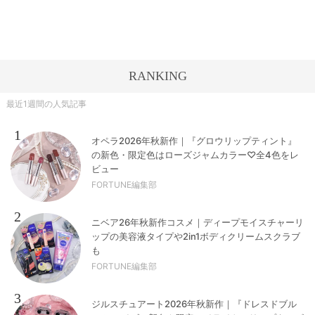
RANKING
最近1週間の人気記事
1
オペラ2026年秋新作｜『グロウリップティント』
の新色・限定色はローズジャムカラー♡全4色をレ
ビュー
FORTUNE編集部
2
ニベア26年秋新作コスメ｜ディープモイスチャーリ
ップの美容液タイプや2in1ボディクリームスクラブ
も
FORTUNE編集部
3
ジルスチュアート2026年秋新作｜『ドレスドブル