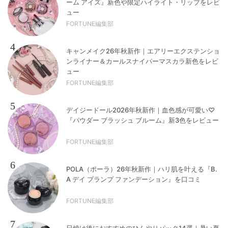
ーム アイズ』新色や限定ハイライト・リップをレビ
ュー
FORTUNE編集部
4
キャンメイク26年秋新作｜エアリーエクステンショ
ンライナー＆カールスナイパーマスカラ新色をレビ
ュー
FORTUNE編集部
5
デイジードール2026年秋新作｜血色感が可愛い♡
『パウダー ブラッシュ ブルーム』新3色をレビュー
FORTUNE編集部
6
POLA（ポーラ）26年秋新作｜ハリ肌を叶える『B.
A デイ プランプ ファンデーション』を口コミ
FORTUNE編集部
7
日焼け後におすすめのひんやりパック14選｜暑い夏