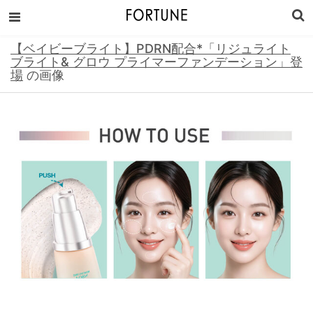
【ベイビーブライト】PDRN配合*「リジュライト
ブライト& グロウ プライマーファンデーション」登
場
の画像