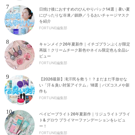
7
日焼け後におすすめのひんやりパック14選｜暑い夏
にぴったりな冷凍／鎮静／うるおいチャージマスク
を紹介
FORTUNE編集部
8
キャンメイク26年夏新作｜イチゴプランぷくが限定
再販！クリームチーク新色やネイル限定色も全品レ
ビュー
FORTUNE編集部
9
【2026最新】滝汗民を救う！？まだまだ手放せな
い「汗＆臭い対策アイテム」18選｜バズコスメや新
作も
FORTUNE編集部
10
ベイビーブライト26年夏新作｜リジュライトブライ
ト& グロウ プライマーファンデーションをレビュ
ー！
FORTUNE編集部