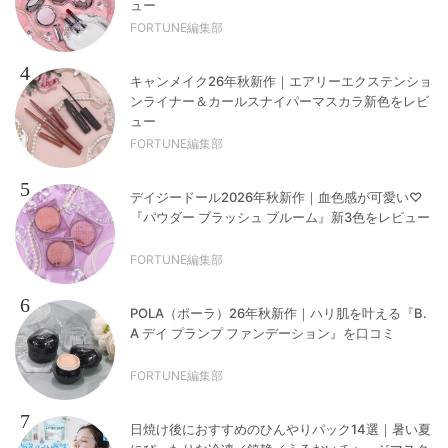
ュー
FORTUNE編集部
4
キャンメイク26年秋新作｜エアリーエクステンショ
ンライナー＆カールスナイパーマスカラ新色をレビ
ュー
FORTUNE編集部
5
デイジードール2026年秋新作｜血色感が可愛い♡
『パウダー ブラッシュ ブルーム』新3色をレビュー
FORTUNE編集部
6
POLA（ポーラ）26年秋新作｜ハリ肌を叶える『B.
A デイ プランプ ファンデーション』を口コミ
FORTUNE編集部
7
日焼け後におすすめのひんやりパック14選｜暑い夏