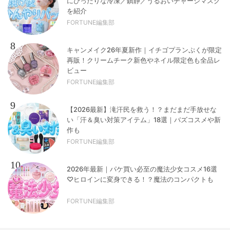
にぴったりな冷凍／鎮静／うるおいチャージマスク
を紹介
FORTUNE編集部
8
キャンメイク26年夏新作｜イチゴプランぷくが限定
再販！クリームチーク新色やネイル限定色も全品レ
ビュー
FORTUNE編集部
9
【2026最新】滝汗民を救う！？まだまだ手放せな
い「汗＆臭い対策アイテム」18選｜バズコスメや新
作も
FORTUNE編集部
10
2026年最新｜パケ買い必至の魔法少女コスメ16選
♡ヒロインに変身できる！？魔法のコンパクトも
FORTUNE編集部