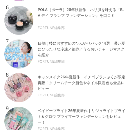
6
POLA（ポーラ）26年秋新作｜ハリ肌を叶える『B.
A デイ プランプ ファンデーション』を口コミ
FORTUNE編集部
7
日焼け後におすすめのひんやりパック14選｜暑い夏
にぴったりな冷凍／鎮静／うるおいチャージマスク
を紹介
FORTUNE編集部
8
キャンメイク26年夏新作｜イチゴプランぷくが限定
再販！クリームチーク新色やネイル限定色も全品レ
ビュー
FORTUNE編集部
9
ベイビーブライト26年夏新作｜リジュライトブライ
ト& グロウ プライマーファンデーションをレビュ
ー！
FORTUNE編集部