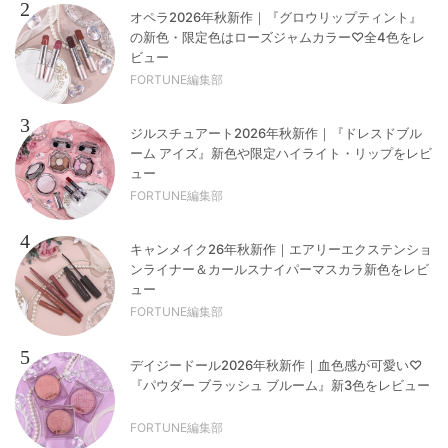
2
オペラ2026年秋新作｜『グロウリップティント』
の新色・限定色はローズジャムカラー♡全4色をレ
ビュー
FORTUNE編集部
3
ジルスチュアート2026年秋新作｜『ドレスドブル
ーム アイズ』新色や限定ハイライト・リップをレビ
ュー
FORTUNE編集部
4
キャンメイク26年秋新作｜エアリーエクステンショ
ンライナー＆カールスナイパーマスカラ新色をレビ
ュー
FORTUNE編集部
5
デイジードール2026年秋新作｜血色感が可愛い♡
『パウダー ブラッシュ ブルーム』新3色をレビュー
FORTUNE編集部