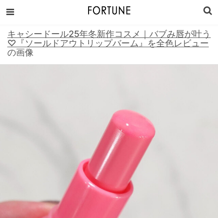
キャシードール25年冬新作コスメ｜バブみ唇が叶う
♡『ソールドアウトリップバーム』を全色レビュー
の画像