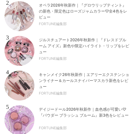
2
オペラ2026年秋新作｜『グロウリップティント』
の新色・限定色はローズジャムカラー♡全4色をレ
ビュー
FORTUNE編集部
3
ジルスチュアート2026年秋新作｜『ドレスドブル
ーム アイズ』新色や限定ハイライト・リップをレビ
ュー
FORTUNE編集部
4
キャンメイク26年秋新作｜エアリーエクステンショ
ンライナー＆カールスナイパーマスカラ新色をレビ
ュー
FORTUNE編集部
5
デイジードール2026年秋新作｜血色感が可愛い♡
『パウダー ブラッシュ ブルーム』新3色をレビュー
FORTUNE編集部