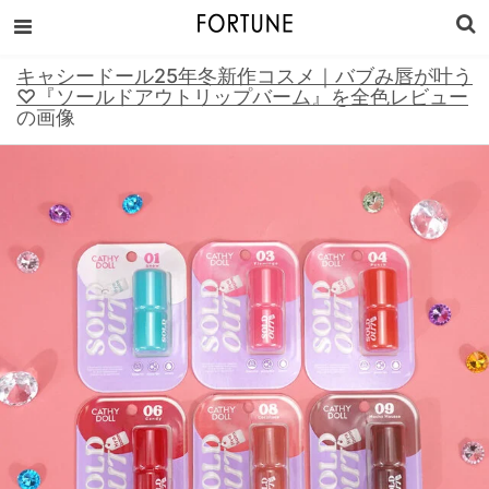
キャシードール25年冬新作コスメ｜バブみ唇が叶う
♡『ソールドアウトリップバーム』を全色レビュー
の画像