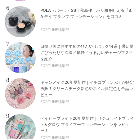
6
POLA（ポーラ）26年秋新作｜ハリ肌を叶える『B.
A デイ プランプ ファンデーション』を口コミ
FORTUNE編集部
7
日焼け後におすすめのひんやりパック14選｜暑い夏
にぴったりな冷凍／鎮静／うるおいチャージマスク
を紹介
FORTUNE編集部
8
キャンメイク26年夏新作｜イチゴプランぷくが限定
再販！クリームチーク新色やネイル限定色も全品レ
ビュー
FORTUNE編集部
9
ベイビーブライト26年夏新作｜リジュライトブライ
ト& グロウ プライマーファンデーションをレビュ
ー！
FORTUNE編集部