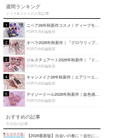
週間ランキング
メイク&コスメの人気記事
1
ニベア26年秋新作コスメ｜ディープモイスチャーリップの美容液タイプや2in1ボディクリームスクラブも
FORTUNE編集部
2
オペラ2026年秋新作｜『グロウリップティント』の新色・限定色はローズジャムカラー♡全4色をレビュー
FORTUNE編集部
3
ジルスチュアート2026年秋新作｜『ドレスドブルーム アイズ』新色や限定ハイライト・リップをレビュー
FORTUNE編集部
4
キャンメイク26年秋新作｜エアリーエクステンションライナー＆カールスナイパーマスカラ新色をレビュー
FORTUNE編集部
5
デイジードール2026年秋新作｜血色感が可愛い♡『パウダー ブラッシュ ブルーム』新3色をレビュー
FORTUNE編集部
おすすめの記事
今注目の記事
【2026最新版】出会いの春に！会社にもおすすめの好印象な香水14選♡ビジネスの場での香水マナーも