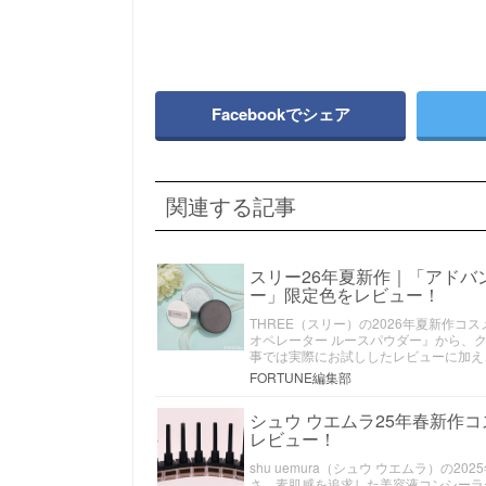
Facebookでシェア
関連する記事
スリー26年夏新作｜「アドバ
ー」限定色をレビュー！
THREE（スリー）の2026年夏新作
オペレーター ルースパウダー』から、
事では実際にお試ししたレビューに加え
FORTUNE編集部
シュウ ウエムラ25年春新作
レビュー！
shu uemura（シュウ ウエムラ）の
さ、素肌感を追求した美容液コンシーラ