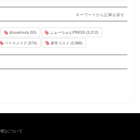
キーワードから記事を探す
shuuemura (53)
ふぉーちゅんPRESS (3,312)
ベースメイク (574)
新作コスメ (3,388)
NE)について