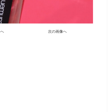
像へ
次の画像へ