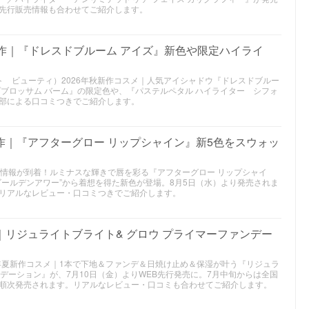
先行販売情報も合わせてご紹介します。
新作｜『ドレスドブルーム アイズ』新色や限定ハイライ
スチュアート ビューティ）2026年秋新作コスメ｜人気アイシャドウ『ドレスドブルー
プブロッサム バーム』の限定色や、『パステルペタル ハイライター シフォ
部による口コミつきでご紹介します。
新作｜『アフターグロー リップシャイン』新5色をスウォッ
スメ情報が到着！ルミナスな輝きで唇を彩る『アフターグロー リップシャイ
ゴールデンアワー”から着想を得た新色が登場。8月5日（水）より発売されま
リアルなレビュー・口コミつきでご紹介します。
｜リジュライトブライト& グロウ プライマーファンデー
2026年夏新作コスメ｜1本で下地＆ファンデ＆日焼け止め＆保湿が叶う『リジュラ
ンデーション』が、7月10日（金）よりWEB先行発売に。7月中旬からは全国
順次発売されます。リアルなレビュー・口コミも合わせてご紹介します。