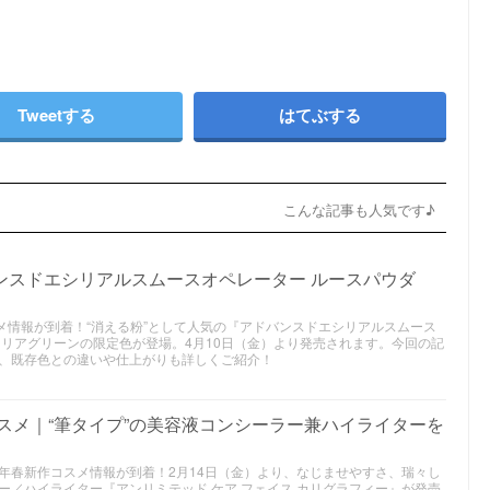
Tweetする
はてぶする
こんな記事も人気です♪
ンスドエシリアルスムースオペレーター ルースパウダ
コスメ情報が到着！“消える粉”として人気の『アドバンスドエシリアルスムース
クリアグリーンの限定色が登場。4月10日（金）より発売されます。今回の記
、既存色との違いや仕上がりも詳しくご紹介！
コスメ｜“筆タイプ”の美容液コンシーラー兼ハイライターを
2025年春新作コスメ情報が到着！2月14日（金）より、なじませやすさ、瑞々し
ー／ハイライター『アンリミテッド ケア フェイス カリグラフィー』が発売