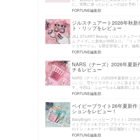
に。実際に使ったレビューのほか予約・
FORTUNE編集部
ジルスチュアート2026年秋
ト・リップをレビュー
JILL STUART Beauty（ジル
ム アイズ』に新色が仲間入り。『リッ
ンコサージュ』も限定登場します。編集
FORTUNE編集部
NARS（ナーズ）2026年夏
チ＆レビュー
NARS（ナーズ）の2026年夏新作コ
ン』に、空がドラマティックに染まる“
す。今回は、ふぉーちゅん編集部による
FORTUNE編集部
ベイビーブライト26年夏新作
ションをレビュー！
BabyBright（ベイビーブライト）
イトブライト& グロウ プライマーファ
のドン・キホーテ（一部店舗除く）でも
FORTUNE編集部