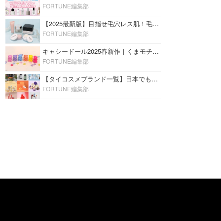
FORTUNE編集部
【2025最新版】目指せ毛穴レス肌！毛穴を埋めて隠す「おすすめ部分用下地＆プライマー」ランキング♡
FORTUNE編集部
キャシードール2025春新作｜くまモチーフのミニリップ「シャイニーベア リップモイスト」をレビュー♡
FORTUNE編集部
【タイコスメブランド一覧】日本でも人気沸騰中の“タイコスメ”ブランド20選！
FORTUNE編集部