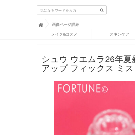
ふ
画像ページ詳細

ぉ
メイク&コスメ
スキンケア
ー
ち
ゅ
ん
シュウ ウエムラ26年
(
F
アップ フィックス ミ
O
R
T
U
N
E
)