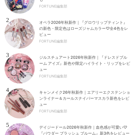
FORTUNE編集部
2
オペラ2026年秋新作｜『グロウリップティント』
の新色・限定色はローズジャムカラー♡全4色をレ
ビュー
FORTUNE編集部
3
ジルスチュアート2026年秋新作｜『ドレスドブル
ーム アイズ』新色や限定ハイライト・リップをレビ
ュー
FORTUNE編集部
4
キャンメイク26年秋新作｜エアリーエクステンショ
ンライナー＆カールスナイパーマスカラ新色をレビ
ュー
FORTUNE編集部
5
デイジードール2026年秋新作｜血色感が可愛い♡
『パウダー ブラッシュ ブルーム』新3色をレビュー