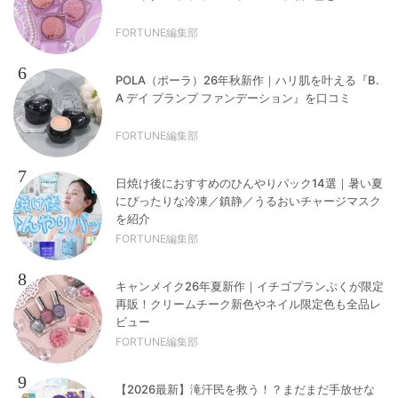
FORTUNE編集部
6
POLA（ポーラ）26年秋新作｜ハリ肌を叶える『B.
A デイ プランプ ファンデーション』を口コミ
FORTUNE編集部
7
日焼け後におすすめのひんやりパック14選｜暑い夏
にぴったりな冷凍／鎮静／うるおいチャージマスク
を紹介
FORTUNE編集部
8
キャンメイク26年夏新作｜イチゴプランぷくが限定
再販！クリームチーク新色やネイル限定色も全品レ
ビュー
FORTUNE編集部
9
【2026最新】滝汗民を救う！？まだまだ手放せな