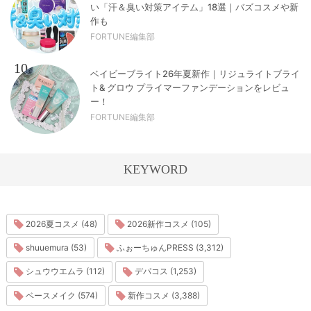
い「汗＆臭い対策アイテム」18選｜バズコスメや新
作も
FORTUNE編集部
10
ベイビーブライト26年夏新作｜リジュライトブライ
ト& グロウ プライマーファンデーションをレビュ
ー！
FORTUNE編集部
KEYWORD
2026夏コスメ (48)
2026新作コスメ (105)
shuuemura (53)
ふぉーちゅんPRESS (3,312)
シュウウエムラ (112)
デパコス (1,253)
ベースメイク (574)
新作コスメ (3,388)